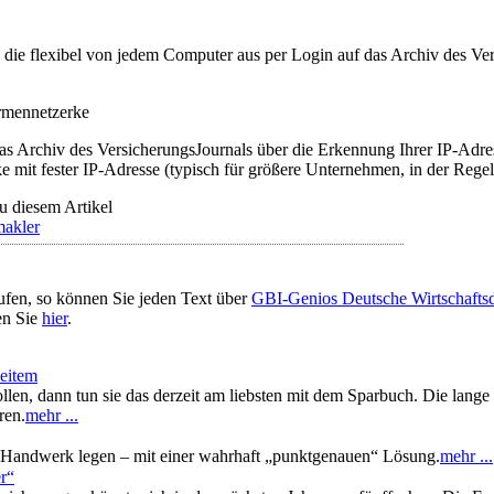
t, die flexibel von jedem Computer aus per Login auf das Archiv des 
irmennetzerke
as Archiv des VersicherungsJournals über die Erkennung Ihrer IP-Adres
 mit fester IP-Adresse (typisch für größere Unternehmen, in der Regel
u diesem Artikel
makler
ufen, so können Sie jeden Text über
GBI-Genios Deutsche Wirtschaft
en Sie
hier
.
weitem
len, dann tun sie das derzeit am liebsten mit dem Sparbuch. Die lange 
ren.
mehr ...
s Handwerk legen – mit einer wahrhaft „punktgenauen“ Lösung.
mehr ...
er“