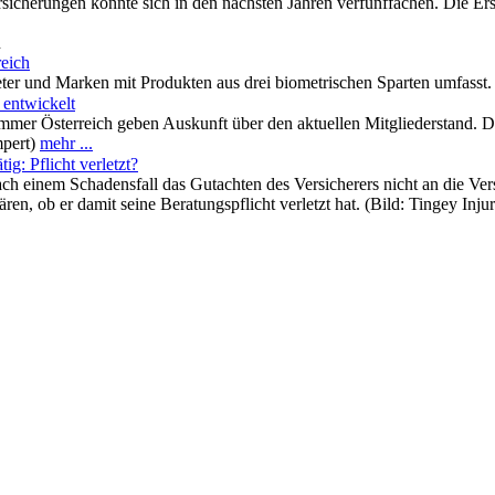
rsicherungen könnte sich in den nächsten Jahren verfünffachen. Die Ers
n
eich
eter und Marken mit Produkten aus drei biometrischen Sparten umfasst
 entwickelt
mmer Österreich geben Auskunft über den aktuellen Mitgliederstand. 
mpert)
mehr ...
g: Pflicht verletzt?
ch einem Schadensfall das Gutachten des Versicherers nicht an die Ver
n, ob er damit seine Beratungspflicht verletzt hat. (Bild: Tingey Inj