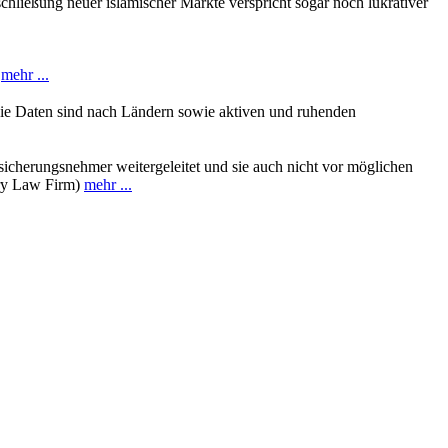
chließung neuer islamischer Märkte verspricht sogar noch lukrativer
.
mehr ...
Die Daten sind nach Ländern sowie aktiven und ruhenden
sicherungsnehmer weitergeleitet und sie auch nicht vor möglichen
ury Law Firm)
mehr ...