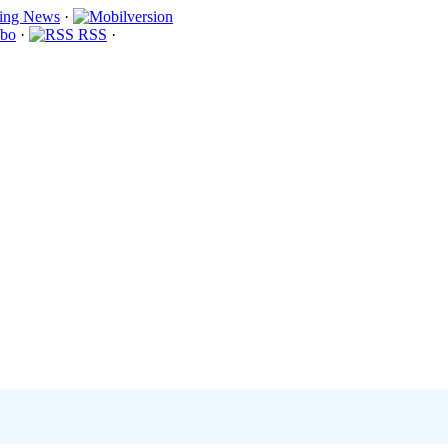
·
bo
·
RSS
·