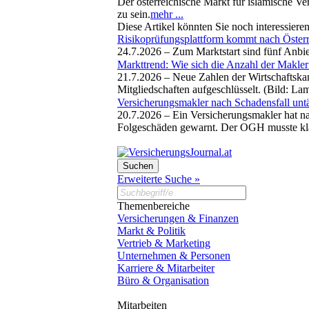
Der österreichische Markt für islamische Ve
zu sein.
mehr ...
Diese Artikel könnten Sie noch interessiere
Risikoprüfungsplattform kommt nach Österr
24.7.2026 –
Zum Marktstart sind fünf Anbi
Markttrend: Wie sich die Anzahl der Makler
21.7.2026 –
Neue Zahlen der Wirtschaftska
Mitgliedschaften aufgeschlüsselt. (Bild: La
Versicherungsmakler nach Schadensfall untäti
20.7.2026 –
Ein Versicherungsmakler hat na
Folgeschäden gewarnt. Der OGH musste kläre
Erweiterte Suche »
Themenbereiche
Versicherungen & Finanzen
Markt & Politik
Vertrieb & Marketing
Unternehmen & Personen
Karriere & Mitarbeiter
Büro & Organisation
Mitarbeiten