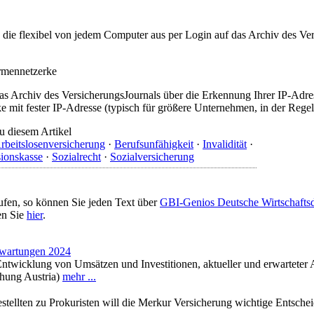
t, die flexibel von jedem Computer aus per Login auf das Archiv des 
irmennetzerke
as Archiv des VersicherungsJournals über die Erkennung Ihrer IP-Adres
 mit fester IP-Adresse (typisch für größere Unternehmen, in der Regel
u diesem Artikel
rbeitslosenversicherung
·
Berufsunfähigkeit
·
Invalidität
·
ionskasse
·
Sozialrecht
·
Sozialversicherung
ufen, so können Sie jeden Text über
GBI-Genios Deutsche Wirtschaft
en Sie
hier
.
rwartungen 2024
 Entwicklung von Umsätzen und Investitionen, aktueller und erwartete
chung Austria)
mehr ...
tellten zu Prokuristen will die Merkur Versicherung wichtige Entschei