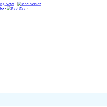
·
bo
·
RSS
·