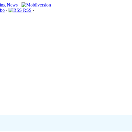
·
bo
·
RSS
·