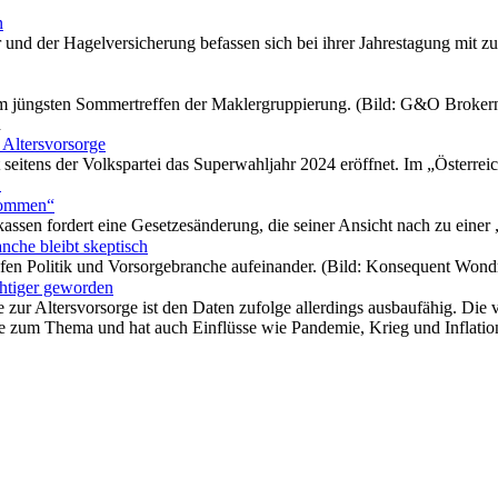
n
er und der Hagelversicherung befassen sich bei ihrer Jahrestagung mi
im jüngsten Sommertreffen der Maklergruppierung. (Bild: G&O Broker
n
 Altersvorsorge
tens der Volkspartei das Superwahljahr 2024 eröffnet. Im „Österreichp
.
lkommen“
assen fordert eine Gesetzesänderung, die seiner Ansicht nach zu eine
anche bleibt skeptisch
fen Politik und Vorsorgebranche aufeinander. (Bild: Konsequent Wondr
chtiger geworden
 zur Altersvorsorge ist den Daten zufolge allerdings ausbaufähig. Die
rge zum Thema und hat auch Einflüsse wie Pandemie, Krieg und Inflatio