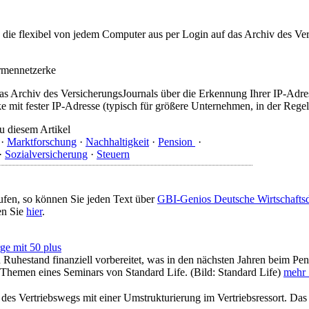
t, die flexibel von jedem Computer aus per Login auf das Archiv des 
irmennetzerke
as Archiv des VersicherungsJournals über die Erkennung Ihrer IP-Adres
 mit fester IP-Adresse (typisch für größere Unternehmen, in der Regel
u diesem Artikel
·
Marktforschung
·
Nachhaltigkeit
·
Pension
·
·
Sozialversicherung
·
Steuern
ufen, so können Sie jeden Text über
GBI-Genios Deutsche Wirtschaft
en Sie
hier
.
ge mit 50 plus
Ruhestand finanziell vorbereitet, was in den nächsten Jahren beim Pen
Themen eines Seminars von Standard Life. (Bild: Standard Life)
mehr .
 des Vertriebswegs mit einer Umstrukturierung im Vertriebsressort. Das 