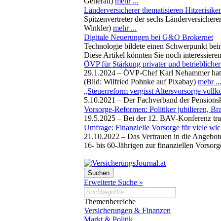
Generali)
mehr ...
Länderversicherer thematisieren Hitzerisike
Spitzenvertreter der sechs Länderversicher
Winkler)
mehr ...
Digitale Neuerungen bei G&O Brokernet
Technologie bildete einen Schwerpunkt be
Diese Artikel könnten Sie noch interessiere
ÖVP für Stärkung privater und betrieblicher
29.1.2024 –
ÖVP-Chef Karl Nehammer hat sei
(Bild: Wilfried Pohnke auf Pixabay)
mehr ..
„Steuerreform vergisst Altersvorsorge vol
5.10.2021 –
Der Fachverband der Pensionsk
Vorsorge-Reformen: Politiker jubilieren, Br
19.5.2025 –
Bei der 12. BAV-Konferenz tra
Umfrage: Finanzielle Vorsorge für viele wi
21.10.2022 –
Das Vertrauen in die Angebote
16- bis 60-Jährigen zur finanziellen Vorso
Erweiterte Suche »
Themenbereiche
Versicherungen & Finanzen
Markt & Politik