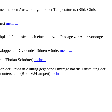
t zunehmenden Auswirkungen hoher Temperaturen. (Bild: Christian
net)
mehr ...
lan“ findet sich auch eine – kurze – Passage zur Altersvorsorge.
r „doppelten Dividende“ führen würde.
mehr ...
ak/Florian Schrötter)
mehr ...
 von der Uniqa in Auftrag gegebene Umfrage hat die Einstellung der
n untersucht. (Bild: VJ/Lampert)
mehr ...