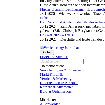
Im Zuge einer Umstrukturierung in der Ges
Diese Artikel könnten Sie noch interessiere
Makler-Obmann Berghammer: „Europäische
28.1.2026 –
Wien war vor wenigen Tagen Au
mehr ...
Der Rück- und Ausblick der Standesvertrete
20.12.2024 –
Zum Jahresausklang haben wi
gebeten. (Bild: Christoph Berghammer/Ger
Das war 2023 – Teil 3
20.12.2023 –
Der dritte und letzte Teil de
Erweiterte Suche »
Themenbereiche
Versicherungen & Finanzen
Markt & Politik
Vertrieb & Marketing
Unternehmen & Personen
Karriere & Mitarbeiter
Büro & Organisation
Mitarbeiten
Autor werden