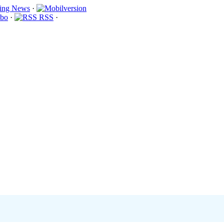
·
bo
·
RSS
·