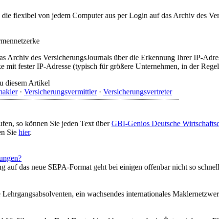
t, die flexibel von jedem Computer aus per Login auf das Archiv des 
irmennetzerke
as Archiv des VersicherungsJournals über die Erkennung Ihrer IP-Adres
 mit fester IP-Adresse (typisch für größere Unternehmen, in der Regel
u diesem Artikel
makler
·
Versicherungsvermittler
·
Versicherungsvertreter
ufen, so können Sie jeden Text über
GBI-Genios Deutsche Wirtschaft
en Sie
hier
.
sungen?
 auf das neue SEPA-Format geht bei einigen offenbar nicht so schnell 
eue Lehrgangsabsolventen, ein wachsendes internationales Maklernetzw