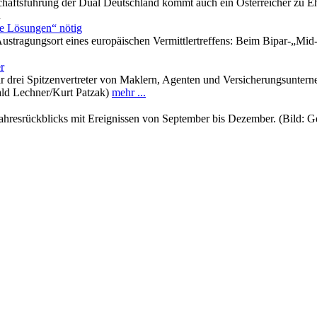
chäftsführung der Dual Deutschland kommt auch ein Österreicher zu E
n
 Lösungen“ nötig
stragungsort eines europäischen Vermittlertreffens: Beim Bipar-„Mid
r
r drei Spitzenvertreter von Maklern, Agenten und Versicherungsunte
ald Lechner/Kurt Patzak)
mehr ...
s Jahresrückblicks mit Ereignissen von September bis Dezember. (Bild: