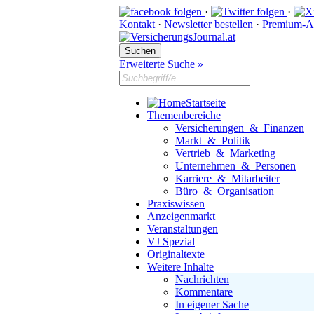
·
·
Kontakt
·
Newsletter
bestellen
·
Premium-A
Erweiterte Suche »
Startseite
Themenbereiche
Versicherungen & Finanzen
Markt & Politik
Vertrieb & Marketing
Unternehmen & Personen
Karriere & Mitarbeiter
Büro & Organisation
Praxiswissen
Anzeigenmarkt
Veranstaltungen
VJ Spezial
Originaltexte
Weitere Inhalte
Nachrichten
Kommentare
In eigener Sache