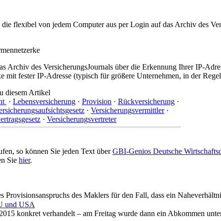
t, die flexibel von jedem Computer aus per Login auf das Archiv des 
irmennetzerke
as Archiv des VersicherungsJournals über die Erkennung Ihrer IP-Adres
 mit fester IP-Adresse (typisch für größere Unternehmen, in der Regel
u diesem Artikel
ht
·
Lebensversicherung
·
Provision
·
Rückversicherung
·
ersicherungsaufsichtsgesetz
·
Versicherungsvermittler
·
ertragsgesetz
·
Versicherungsvertreter
ufen, so können Sie jeden Text über
GBI-Genios Deutsche Wirtschaft
en Sie
hier
.
s Provisionsanspruchs des Maklers für den Fall, dass ein Naheverhältnis
 EU und USA
t 2015 konkret verhandelt – am Freitag wurde dann ein Abkommen unterz