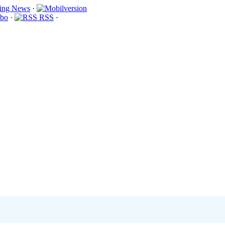
·
bo
·
RSS
·