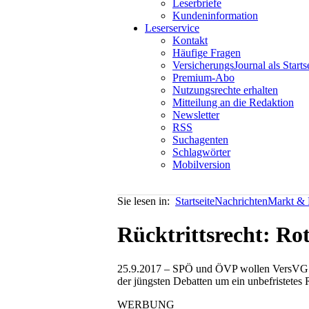
Leserbriefe
Kundeninformation
Leserservice
Kontakt
Häufige Fragen
VersicherungsJournal als Starts
Premium-Abo
Nutzungsrechte erhalten
Mitteilung an die Redaktion
Newsletter
RSS
Suchagenten
Schlagwörter
Mobilversion
Sie lesen in:
Startseite
Nachrichten
Markt & P
Rücktrittsrecht: Ro
25.9.2017 – SPÖ und ÖVP wollen VersVG und
der jüngsten Debatten um ein unbefristetes 
WERBUNG