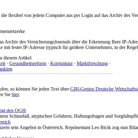
t, die flexibel von jedem Computer aus per Login auf das Archiv des 
irmennetzerke
as Archiv des VersicherungsJournals über die Erkennung Ihrer IP-Adres
 mit fester IP-Adresse (typisch für größere Unternehmen, in der Regel
u diesem Artikel
eit
·
Gesundheitsreform
·
Konjunktur
·
Marktforschung
·
anking
ufen, so können Sie jeden Text über
GBI-Genios Deutsche Wirtschaft
en Sie
hier
.
ftigt den OGH
inem Schiunfall, atypischen Gefahren, Haftungsfragen und Sorgfaltspfli
rreich
nzern sein Angebot in Österreich. Repräsentant Leo Bicik zog nun Bila
n