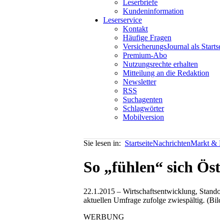
Leserbriefe
Kundeninformation
Leserservice
Kontakt
Häufige Fragen
VersicherungsJournal als Starts
Premium-Abo
Nutzungsrechte erhalten
Mitteilung an die Redaktion
Newsletter
RSS
Suchagenten
Schlagwörter
Mobilversion
Sie lesen in:
Startseite
Nachrichten
Markt & P
So „fühlen“ sich Ös
22.1.2015 – Wirtschaftsentwicklung, Stando
aktuellen Umfrage zufolge zwiespältig. (Bi
WERBUNG