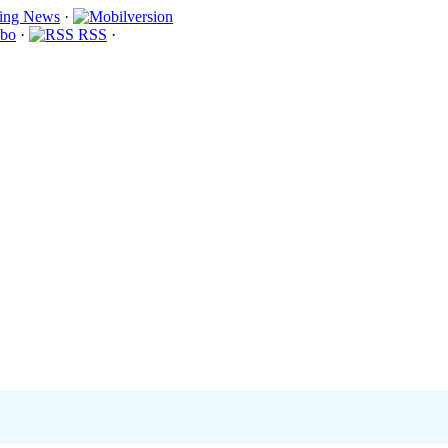
·
bo
·
RSS
·