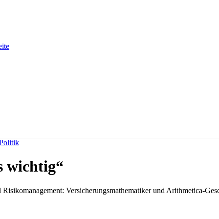
eite
olitik
 wichtig“
d Risikomanagement: Versicherungsmathematiker und Arithmetica-Geschä