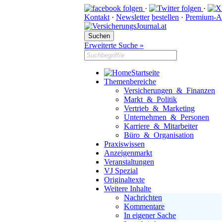
·
·
Kontakt
·
Newsletter
bestellen
·
Premium-A
Erweiterte Suche »
Startseite
Themenbereiche
Versicherungen & Finanzen
Markt & Politik
Vertrieb & Marketing
Unternehmen & Personen
Karriere & Mitarbeiter
Büro & Organisation
Praxiswissen
Anzeigenmarkt
Veranstaltungen
VJ Spezial
Originaltexte
Weitere Inhalte
Nachrichten
Kommentare
In eigener Sache