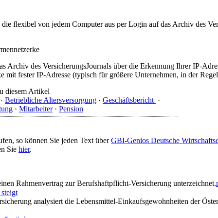
t, die flexibel von jedem Computer aus per Login auf das Archiv des 
irmennetzerke
as Archiv des VersicherungsJournals über die Erkennung Ihrer IP-Adres
 mit fester IP-Adresse (typisch für größere Unternehmen, in der Regel
u diesem Artikel
·
Betriebliche Altersversorgung
·
Geschäftsbericht
·
tung
·
Mitarbeiter
·
Pension
ufen, so können Sie jeden Text über
GBI-Genios Deutsche Wirtschaft
en Sie
hier
.
inen Rahmenvertrag zur Berufshaftpflicht-Versicherung unterzeichnet.
steigt
rsicherung analysiert die Lebensmittel-Einkaufsgewohnheiten der Öster