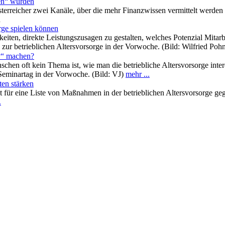
sen“ würden
Österreicher zwei Kanäle, über die mehr Finanzwissen vermittelt werden s
n
rge spielen können
hkeiten, direkte Leistungszusagen zu gestalten, welches Potenzial Mita
ur betrieblichen Altersvorsorge in der Vorwoche. (Bild: Wilfried Poh
xy“ machen?
hen oft kein Thema ist, wie man die betriebliche Altersvorsorge inte
eminartag in der Vorwoche. (Bild: VJ)
mehr ...
ten stärken
ht für eine Liste von Maßnahmen in der betrieblichen Altersvorsorge g
.