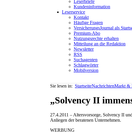
Leserbriefe
Kundeninformation
Leserservice
Kontakt
Häufige Fragen
VersicherungsJournal als Starts
Premium-Abo
Nutzungsrechte erhalten
Mitteilung an die Redaktion
Newsletter
RSS
Suchagenten
Schlagwörter
Mobilversion
Sie lesen in:
Startseite
Nachrichten
Markt & P
„Solvency II immens
27.4.2011 – Altersvorsorge, Solvency II un
Anliegen der beratenen Unternehmen.
WERBUNG