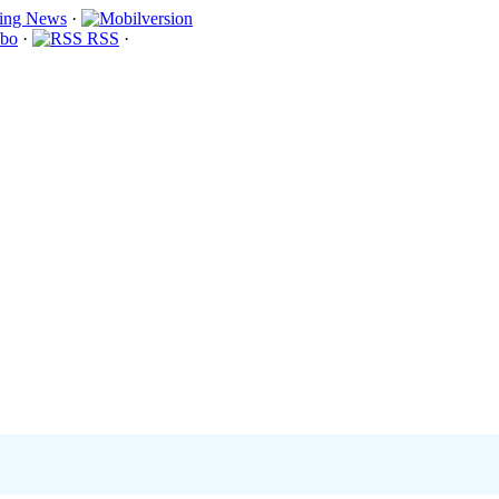
·
bo
·
RSS
·