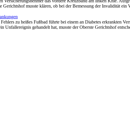
em Versicherungsnehmer das vordere Kreuzband am linken Knie. Aufgru
e Gerichtshof musste klären, ob bei der Bemessung der Invalidität ein 
rankungen
n Fehlers zu heißes Fußbad führte bei einem an Diabetes erkrankten V
in Unfallereignis gehandelt hat, musste der Oberste Gerichtshof entsc