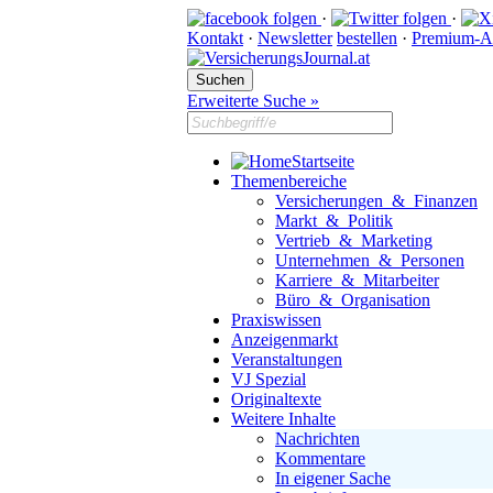
·
·
Kontakt
·
Newsletter
bestellen
·
Premium-A
Erweiterte Suche »
Startseite
Themenbereiche
Versicherungen & Finanzen
Markt & Politik
Vertrieb & Marketing
Unternehmen & Personen
Karriere & Mitarbeiter
Büro & Organisation
Praxiswissen
Anzeigenmarkt
Veranstaltungen
VJ Spezial
Originaltexte
Weitere Inhalte
Nachrichten
Kommentare
In eigener Sache