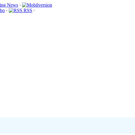
·
bo
·
RSS
·