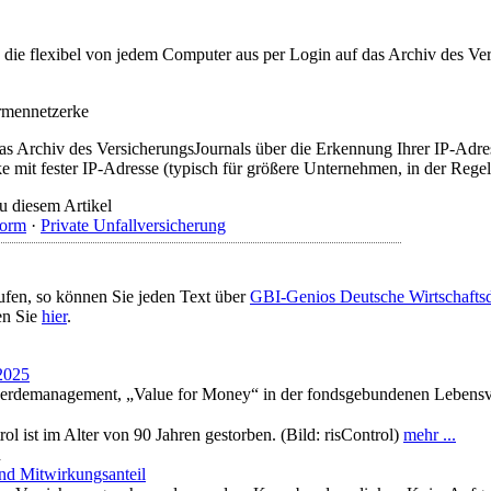
t, die flexibel von jedem Computer aus per Login auf das Archiv des 
irmennetzerke
as Archiv des VersicherungsJournals über die Erkennung Ihrer IP-Adres
 mit fester IP-Adresse (typisch für größere Unternehmen, in der Regel
u diesem Artikel
form
·
Private Unfallversicherung
ufen, so können Sie jeden Text über
GBI-Genios Deutsche Wirtschaft
en Sie
hier
.
 2025
werdemanagement, „Value for Money“ in der fondsgebundenen Lebensve
 ist im Alter von 90 Jahren gestorben. (Bild: risControl)
mehr ...
n
und Mitwirkungsanteil