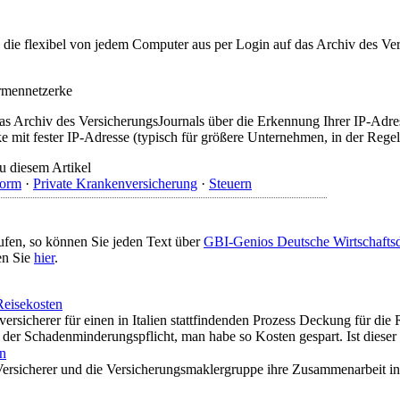
t, die flexibel von jedem Computer aus per Login auf das Archiv des 
irmennetzerke
as Archiv des VersicherungsJournals über die Erkennung Ihrer IP-Adres
 mit fester IP-Adresse (typisch für größere Unternehmen, in der Regel
u diesem Artikel
form
·
Private Krankenversicherung
·
Steuern
ufen, so können Sie jeden Text über
GBI-Genios Deutsche Wirtschaft
en Sie
hier
.
Reisekosten
sicherer für einen in Italien stattfindenden Prozess Deckung für die 
der Schadenminderungspflicht, man habe so Kosten gespart. Ist dieser 
n
rsicherer und die Versicherungsmaklergruppe ihre Zusammenarbeit in ei