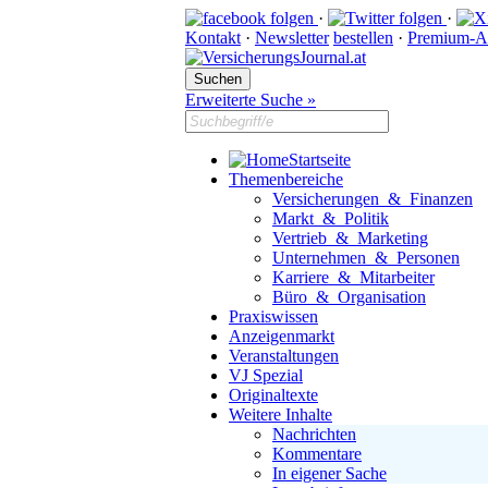
·
·
Kontakt
·
Newsletter
bestellen
·
Premium-A
Erweiterte Suche »
Startseite
Themenbereiche
Versicherungen & Finanzen
Markt & Politik
Vertrieb & Marketing
Unternehmen & Personen
Karriere & Mitarbeiter
Büro & Organisation
Praxiswissen
Anzeigenmarkt
Veranstaltungen
VJ Spezial
Originaltexte
Weitere Inhalte
Nachrichten
Kommentare
In eigener Sache