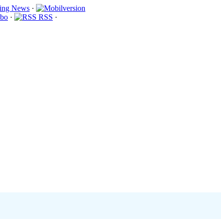
·
bo
·
RSS
·