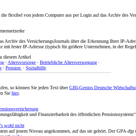
t, die flexibel von jedem Computer aus per Login auf das Archiv des 
irmennetzerke
as Archiv des VersicherungsJournals über die Erkennung Ihrer IP-Adres
 mit fester IP-Adresse (typisch für größere Unternehmen, in der Regel
u diesem Artikel
ng
·
Altersvorsorge
·
Betriebliche Altersversorgung
·
g
·
Pension
·
Sozialhilfe
ufen, so können Sie jeden Text über
GBI-Genios Deutsche Wirtschaft
en Sie
hier
.
ensionsversicherung
stungsfähigkeit und Finanzierbarkeit des öffentlichen Pensionssystems“ 
’s wohl nicht
system auf jenem Niveau angekommen, auf das sie gehört. Der GPA-djp