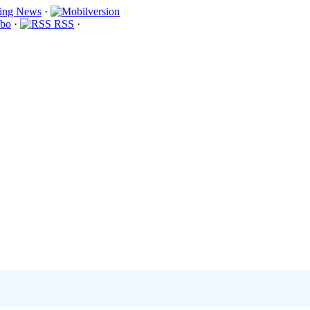
·
bo
·
RSS
·