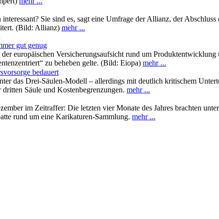
mpert)
mehr ...
nteressant? Sie sind es, sagt eine Umfrage der Allianz, der Abschluss
tert. (Bild: Allianz)
mehr ...
n
immer gut genug
e der europäischen Versicherungsaufsicht rund um Produktentwicklung u
ntenzentriert“ zu beheben gelte. (Bild: Eiopa)
mehr ...
rsvorsorge bedauert
inter das Drei-Säulen-Modell – allerdings mit deutlich kritischem Unter
er dritten Säule und Kostenbegrenzungen.
mehr ...
ember im Zeitraffer: Die letzten vier Monate des Jahres brachten unte
batte rund um eine Karikaturen-Sammlung.
mehr ...