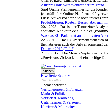
Chefredakteur Emanuel Lampert. (Bild: La
Allianz: Online-Prämienrechner im Trend
Sind Online-Prämienrechner für die Kunden i
jedenfalls ihre Online-Plattform kräftig erwei
Diese Artikel könnten Sie noch interessiere
Produktdesign, Kosten: Besser, aber nicht 
20.1.2023 –
Das ist der Tenor einer Analys
aber auch Kritikpunkte auf, die es „konsume
Was das EU-Parlament an der privaten Alte
22.5.2013 –
Das EU-Parlament stellt sich h
thematisieren auch die Subventionierung d
Das war 2012 (Teil 3)
21.12.2012 –
Die Monate September bis Dez
„Provisions-Zickzack“ und eine heftige De
Erweiterte Suche »
Themenbereiche
Versicherungen & Finanzen
Markt & Politik
Vertrieb & Marketing
Unternehmen & Personen
Karriere & Mitarbeiter