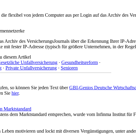
t, die flexibel von jedem Computer aus per Login auf das Archiv des 
irmennetzerke
as Archiv des VersicherungsJournals über die Erkennung Ihrer IP-Adres
 mit fester IP-Adresse (typisch für größere Unternehmen, in der Regel
u diesem Artikel
esetzliche Unfallversicherung
·
Gesundheitsreform
·
g
·
Private Unfallversicherung
·
Senioren
ufen, so können Sie jeden Text über
GBI-Genios Deutsche Wirtschaft
en Sie
hier
.
en Marktstandard
stens dem Marktstandard entsprechen, wurde vom Infinma Institut für F
Leben motivieren und lockt mit diversen Vergünstigungen, unter ander