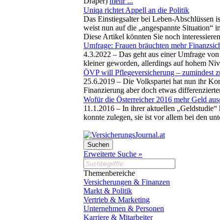
Draper)
mehr ...
Uniqa richtet Appell an die Politik
Das Einstiegsalter bei Leben-Abschlüssen i
weist nun auf die „angespannte Situation“ i
Diese Artikel könnten Sie noch interessiere
Umfrage: Frauen bräuchten mehr Finanzsiche
4.3.2022 –
Das geht aus einer Umfrage von
kleiner geworden, allerdings auf hohem Niv
ÖVP will Pflegeversicherung – zumindest z
25.6.2019 –
Die Volkspartei hat nun ihr Kon
Finanzierung aber doch etwas differenzierter
Wofür die Österreicher 2016 mehr Geld au
11.1.2016 –
In ihrer aktuellen „Geldstudie
konnte zulegen, sie ist vor allem bei den u
Erweiterte Suche »
Themenbereiche
Versicherungen & Finanzen
Markt & Politik
Vertrieb & Marketing
Unternehmen & Personen
Karriere & Mitarbeiter