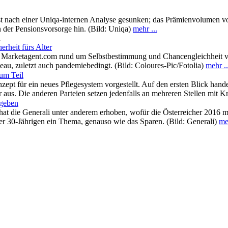
st nach einer Uniqa-internen Analyse gesunken; das Prämienvolumen v
n der Pensionsvorsorge hin. (Bild: Uniqa)
mehr ...
n
rheit fürs Alter
 Marketagent.com rund um Selbstbestimmung und Chancengleichheit von
eau, zuletzt auch pandemiebedingt. (Bild: Coloures-Pic/Fotolia)
mehr ..
um Teil
zept für ein neues Pflegesystem vorgestellt. Auf den ersten Blick hande
 aus. Die anderen Parteien setzen jedenfalls an mehreren Stellen mit Kr
sgeben
“ hat die Generali unter anderem erhoben, wofür die Österreicher 2016 
nter 30-Jährigen ein Thema, genauso wie das Sparen. (Bild: Generali)
meh