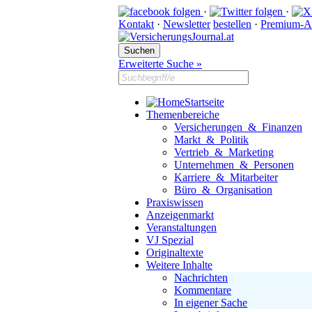
·
·
Kontakt
·
Newsletter
bestellen
·
Premium-A
Erweiterte Suche »
Startseite
Themenbereiche
Versicherungen & Finanzen
Markt & Politik
Vertrieb & Marketing
Unternehmen & Personen
Karriere & Mitarbeiter
Büro & Organisation
Praxiswissen
Anzeigenmarkt
Veranstaltungen
VJ Spezial
Originaltexte
Weitere Inhalte
Nachrichten
Kommentare
In eigener Sache