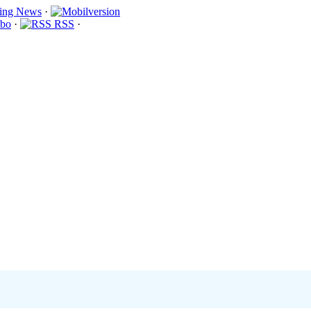
·
bo
·
RSS
·