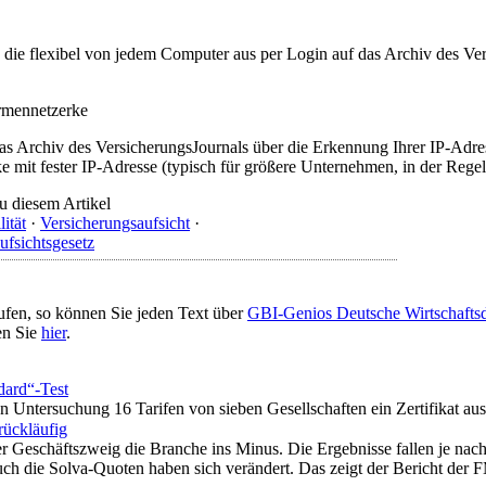
t, die flexibel von jedem Computer aus per Login auf das Archiv des 
irmennetzerke
as Archiv des VersicherungsJournals über die Erkennung Ihrer IP-Adres
 mit fester IP-Adresse (typisch für größere Unternehmen, in der Regel
u diesem Artikel
lität
·
Versicherungsaufsicht
·
ufsichtsgesetz
ufen, so können Sie jeden Text über
GBI-Genios Deutsche Wirtschaft
en Sie
hier
.
dard“-Test
n Untersuchung 16 Tarifen von sieben Gesellschaften ein Zertifikat ausg
rückläufig
er Geschäftszweig die Branche ins Minus. Die Ergebnisse fallen je nac
h die Solva-Quoten haben sich verändert. Das zeigt der Bericht der