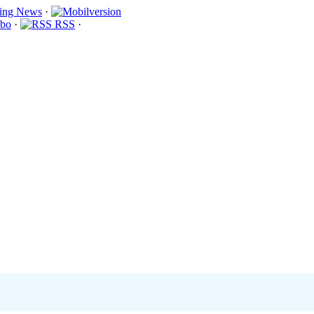
·
bo
·
RSS
·