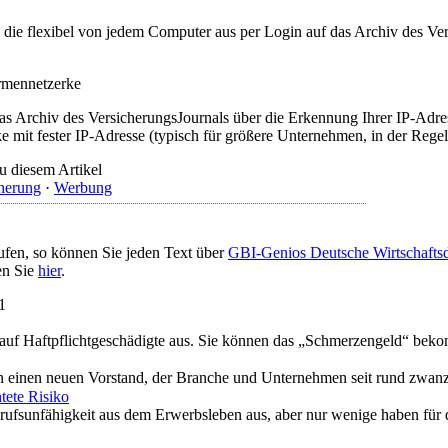
t, die flexibel von jedem Computer aus per Login auf das Archiv des 
irmennetzerke
as Archiv des VersicherungsJournals über die Erkennung Ihrer IP-Adres
 mit fester IP-Adresse (typisch für größere Unternehmen, in der Regel
u diesem Artikel
herung
·
Werbung
ufen, so können Sie jeden Text über
GBI-Genios Deutsche Wirtschaft
en Sie
hier
.
1
“ auf Haftpflichtgeschädigte aus. Sie können das „Schmerzengeld“ be
 einen neuen Vorstand, der Branche und Unternehmen seit rund zwanz
tete Risiko
erufsunfähigkeit aus dem Erwerbsleben aus, aber nur wenige haben für d