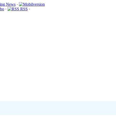
·
bo
·
RSS
·