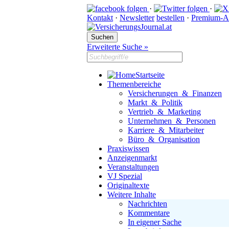
·
·
Kontakt
·
Newsletter
bestellen
·
Premium-A
Erweiterte Suche »
Startseite
Themenbereiche
Versicherungen & Finanzen
Markt & Politik
Vertrieb & Marketing
Unternehmen & Personen
Karriere & Mitarbeiter
Büro & Organisation
Praxiswissen
Anzeigenmarkt
Veranstaltungen
VJ Spezial
Originaltexte
Weitere Inhalte
Nachrichten
Kommentare
In eigener Sache