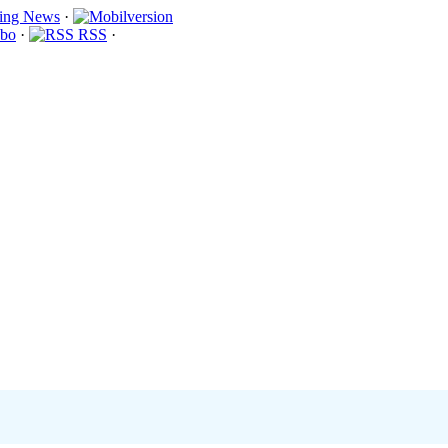
·
bo
·
RSS
·