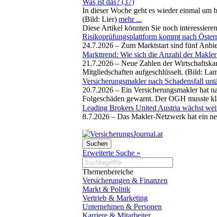
Was ist das? (37)
In dieser Woche geht es wieder einmal um b
(Bild: Lier)
mehr ...
Diese Artikel könnten Sie noch interessiere
Risikoprüfungsplattform kommt nach Österr
24.7.2026 –
Zum Marktstart sind fünf Anbi
Markttrend: Wie sich die Anzahl der Makler
21.7.2026 –
Neue Zahlen der Wirtschaftska
Mitgliedschaften aufgeschlüsselt. (Bild: La
Versicherungsmakler nach Schadensfall untäti
20.7.2026 –
Ein Versicherungsmakler hat na
Folgeschäden gewarnt. Der OGH musste kläre
Leading Brokers United Austria wächst wei
8.7.2026 –
Das Makler-Netzwerk hat ein n
Erweiterte Suche »
Themenbereiche
Versicherungen & Finanzen
Markt & Politik
Vertrieb & Marketing
Unternehmen & Personen
Karriere & Mitarbeiter