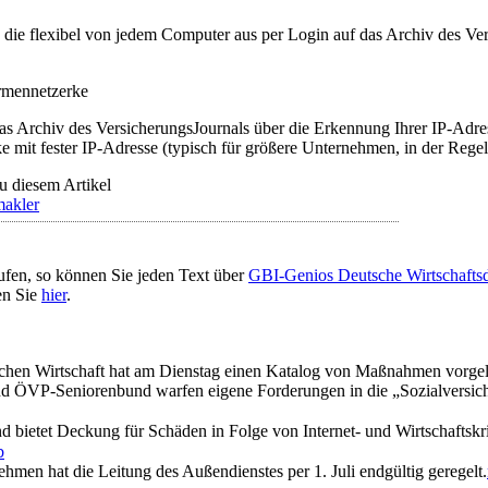
t, die flexibel von jedem Computer aus per Login auf das Archiv des 
irmennetzerke
as Archiv des VersicherungsJournals über die Erkennung Ihrer IP-Adres
 mit fester IP-Adresse (typisch für größere Unternehmen, in der Regel
u diesem Artikel
makler
ufen, so können Sie jeden Text über
GBI-Genios Deutsche Wirtschaft
en Sie
hier
.
ichen Wirtschaft hat am Dienstag einen Katalog von Maßnahmen vorgeleg
und ÖVP-Seniorenbund warfen eigene Forderungen in die „Sozialversi
 bietet Deckung für Schäden in Folge von Internet- und Wirtschaftskri
b
ehmen hat die Leitung des Außendienstes per 1. Juli endgültig geregelt.