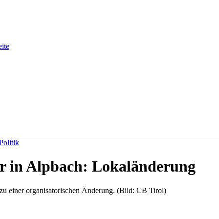
eite
olitik
r in Alpbach: Lokaländerung
u einer organisatorischen Änderung. (Bild: CB Tirol)