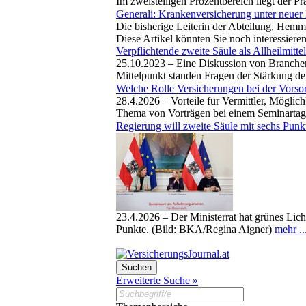
Im zweistelligen Prozentbereich liegt der 
Generali: Krankenversicherung unter neuer
Die bisherige Leiterin der Abteilung, Hemm
Diese Artikel könnten Sie noch interessiere
Verpflichtende zweite Säule als Allheilmitte
25.10.2023 –
Eine Diskussion von Branchen
Mittelpunkt standen Fragen der Stärkung de
Welche Rolle Versicherungen bei der Vorso
28.4.2026 –
Vorteile für Vermittler, Möglic
Thema von Vorträgen bei einem Seminartag z
Regierung will zweite Säule mit sechs Punk
23.4.2026 –
Der Ministerrat hat grünes Lic
Punkte. (Bild: BKA/Regina Aigner)
mehr ..
Erweiterte Suche »