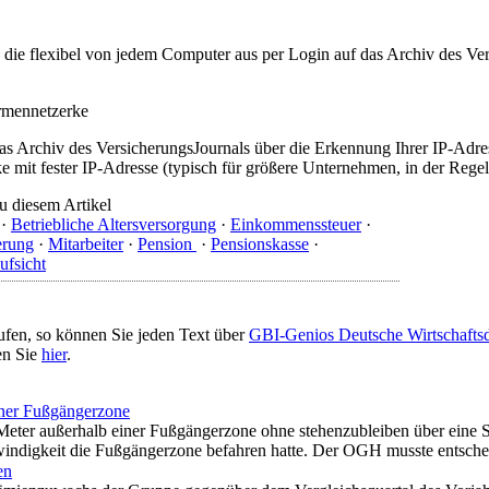
t, die flexibel von jedem Computer aus per Login auf das Archiv des 
irmennetzerke
as Archiv des VersicherungsJournals über die Erkennung Ihrer IP-Adres
 mit fester IP-Adresse (typisch für größere Unternehmen, in der Regel
u diesem Artikel
·
Betriebliche Altersversorgung
·
Einkommenssteuer
·
erung
·
Mitarbeiter
·
Pension
·
Pensionskasse
·
ufsicht
ufen, so können Sie jeden Text über
GBI-Genios Deutsche Wirtschaft
en Sie
hier
.
iner Fußgängerzone
i Meter außerhalb einer Fußgängerzone ohne stehenzubleiben über eine S
indigkeit die Fußgängerzone befahren hatte. Der OGH musste entschei
en