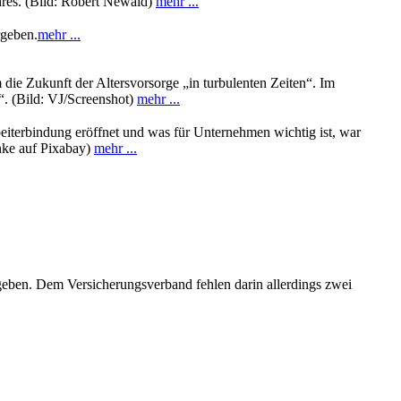
hres. (Bild: Robert Newald)
mehr ...
rgeben.
mehr ...
ie Zukunft der Altersvorsorge „in turbulenten Zeiten“. Im
“. (Bild: VJ/Screenshot)
mehr ...
rbeiterbindung eröffnet und was für Unternehmen wichtig ist, war
nke auf Pixabay)
mehr ...
egeben. Dem Versicherungsverband fehlen darin allerdings zwei