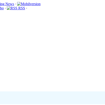
·
bo
·
RSS
·