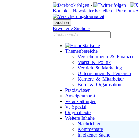
·
·
Kontakt
·
Newsletter
bestellen
·
Premium-A
Erweiterte Suche »
Startseite
Themenbereiche
Versicherungen & Finanzen
Markt & Politik
Vertrieb & Marketing
Unternehmen & Personen
Karriere & Mitarbeiter
Büro & Organisation
Praxiswissen
Anzeigenmarkt
Veranstaltungen
VJ Spezial
Originaltexte
Weitere Inhalte
Nachrichten
Kommentare
In eigener Sache