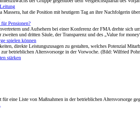
Prämienzuwachs der Gruppe gegenüber dem Vergleichsquartal des Vorja
 Leitung
a Massera, hat die Position mit heutigem Tag an ihre Nachfolgerin übe
n
l für Pensionen?
vertretern und Aufsehern bei einer Konferenz der FMA drehte sich um d
r zweiten und dritten Säule, der Transparenz und des „Value for money
rge spielen können
hkeiten, direkte Leistungszusagen zu gestalten, welches Potenzial Mita
ur betrieblichen Altersvorsorge in der Vorwoche. (Bild: Wilfried Poh
ten stärken
ht für eine Liste von Maßnahmen in der betrieblichen Altersvorsorge g
.