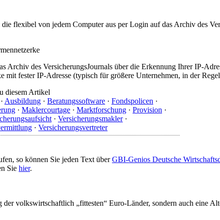
t, die flexibel von jedem Computer aus per Login auf das Archiv des 
irmennetzerke
as Archiv des VersicherungsJournals über die Erkennung Ihrer IP-Adres
 mit fester IP-Adresse (typisch für größere Unternehmen, in der Regel
u diesem Artikel
·
Ausbildung
·
Beratungssoftware
·
Fondspolicen
·
erung
·
Maklercourtage
·
Marktforschung
·
Provision
·
cherungsaufsicht
·
Versicherungsmakler
·
ermittlung
·
Versicherungsvertreter
ufen, so können Sie jeden Text über
GBI-Genios Deutsche Wirtschaft
en Sie
hier
.
ng der volkswirtschaftlich „fittesten“ Euro-Länder, sondern auch eine 