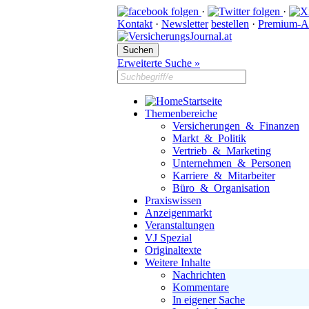
·
·
Kontakt
·
Newsletter
bestellen
·
Premium-A
Erweiterte Suche »
Startseite
Themenbereiche
Versicherungen & Finanzen
Markt & Politik
Vertrieb & Marketing
Unternehmen & Personen
Karriere & Mitarbeiter
Büro & Organisation
Praxiswissen
Anzeigenmarkt
Veranstaltungen
VJ Spezial
Originaltexte
Weitere Inhalte
Nachrichten
Kommentare
In eigener Sache