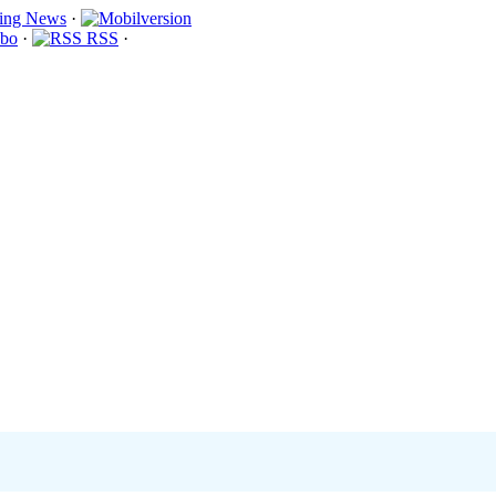
·
bo
·
RSS
·