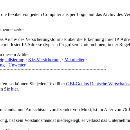
t, die flexibel von jedem Computer aus per Login auf das Archiv des 
irmennetzerke
as Archiv des VersicherungsJournals über die Erkennung Ihrer IP-Adres
 mit fester IP-Adresse (typisch für größere Unternehmen, in der Regel
u diesem Artikel
igitalisierung
·
Kfz-Versicherung
·
Mitarbeiter
·
ung
·
Unwetter
ufen, so können Sie jeden Text über
GBI-Genios Deutsche Wirtschaft
en Sie
hier
.
orstands- und Aufsichtsratsvorsitzender von Muki, ist im Alter von 76 
chg, hat sein Vorstandsmandat niedergelegt, er verlässt das Unternehm
n