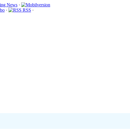
·
bo
·
RSS
·