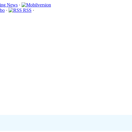
·
bo
·
RSS
·