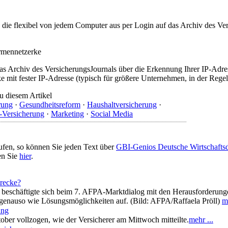
t, die flexibel von jedem Computer aus per Login auf das Archiv des 
irmennetzerke
as Archiv des VersicherungsJournals über die Erkennung Ihrer IP-Adres
 mit fester IP-Adresse (typisch für größere Unternehmen, in der Regel
u diesem Artikel
rung
·
Gesundheitsreform
·
Haushaltversicherung
·
-Versicherung
·
Marketing
·
Social Media
ufen, so können Sie jeden Text über
GBI-Genios Deutsche Wirtschaft
en Sie
hier
.
trecke?
 beschäftigte sich beim 7. AFPA-Marktdialog mit den Herausforderungen
genauso wie Lösungsmöglichkeiten auf. (Bild: AFPA/Raffaela Pröll)
me
ung
ber vollzogen, wie der Versicherer am Mittwoch mitteilte.
mehr ...