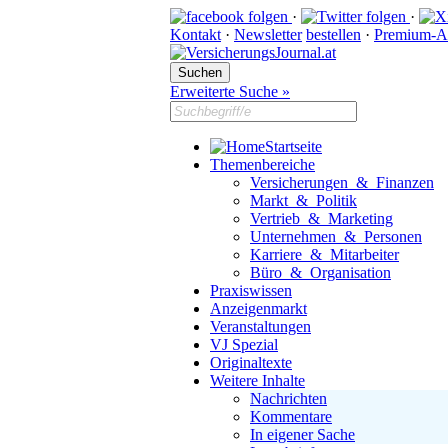
·
·
Kontakt
·
Newsletter
bestellen
·
Premium-A
Erweiterte Suche »
Startseite
Themenbereiche
Versicherungen & Finanzen
Markt & Politik
Vertrieb & Marketing
Unternehmen & Personen
Karriere & Mitarbeiter
Büro & Organisation
Praxiswissen
Anzeigenmarkt
Veranstaltungen
VJ Spezial
Originaltexte
Weitere Inhalte
Nachrichten
Kommentare
In eigener Sache