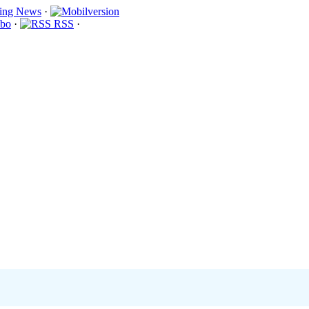
·
bo
·
RSS
·