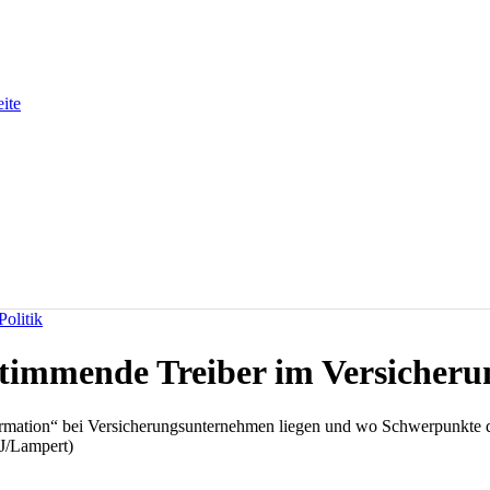
eite
olitik
timmende Treiber im Versicheru
mation“ bei Versicherungsunternehmen liegen und wo Schwerpunkte der
VJ/Lampert)