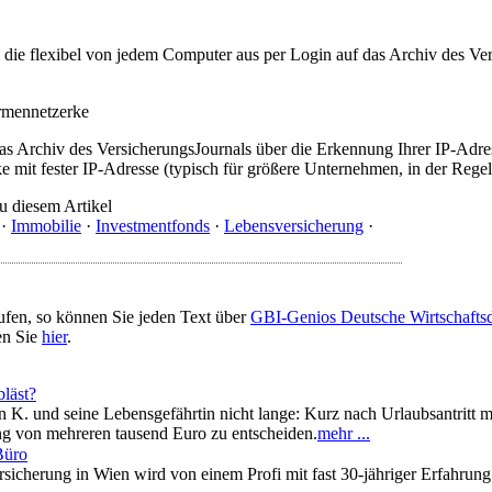
t, die flexibel von jedem Computer aus per Login auf das Archiv des 
irmennetzerke
as Archiv des VersicherungsJournals über die Erkennung Ihrer IP-Adres
 mit fester IP-Adresse (typisch für größere Unternehmen, in der Regel
u diesem Artikel
·
Immobilie
·
Investmentfonds
·
Lebensversicherung
·
ufen, so können Sie jeden Text über
GBI-Genios Deutsche Wirtschaft
en Sie
hier
.
läst?
K. und seine Lebensgefährtin nicht lange: Kurz nach Urlaubsantritt m
g von mehreren tausend Euro zu entscheiden.
mehr ...
Büro
icherung in Wien wird von einem Profi mit fast 30-jähriger Erfahrung 