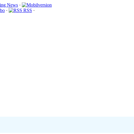
·
bo
·
RSS
·