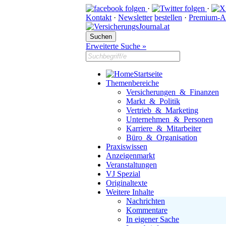
·
·
Kontakt
·
Newsletter
bestellen
·
Premium-A
Erweiterte Suche »
Startseite
Themenbereiche
Versicherungen & Finanzen
Markt & Politik
Vertrieb & Marketing
Unternehmen & Personen
Karriere & Mitarbeiter
Büro & Organisation
Praxiswissen
Anzeigenmarkt
Veranstaltungen
VJ Spezial
Originaltexte
Weitere Inhalte
Nachrichten
Kommentare
In eigener Sache