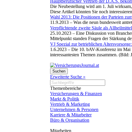
Hauptberuflicher Vertrieb der D.A.S. beko
Die Neubestellung wird am 1. Juli wirksam, 
Diese Artikel könnten Sie noch interessiere
Wahl 2013: Die Positionen der Parteien z
11.9.2013 –
Was die neun bundesweit antret
Verpflichtende zweite Säule als Allheilmitte
25.10.2023 –
Eine Diskussion von Branchen
Mittelpunkt standen Fragen der Stärkung de
VJ Spezial zur betrieblichen Altersvorsorge: 
1.6.2023 –
Die 10. bAV-Konferenz im Mai wi
interessantesten Themen zusammen. (Bild:
Erweiterte Suche »
Themenbereiche
Versicherungen & Finanzen
Markt & Politik
Vertrieb & Marketing
Unternehmen & Personen
Karriere & Mitarbeiter
Büro & Organisation
Mitarbeiten