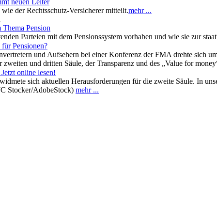
mmt neuen Leiter
wie der Rechtsschutz-Versicherer mitteilt.
mehr ...
n
um Thema Pension
enden Parteien mit dem Pensionssystem vorhaben und wie sie zur staatl
l für Pensionen?
vertretern und Aufsehern bei einer Konferenz der FMA drehte sich um d
r zweiten und dritten Säule, der Transparenz und des „Value for money
Jetzt online lesen!
dmete sich aktuellen Herausforderungen für die zweite Säule. In uns
 JC Stocker/AdobeStock)
mehr ...