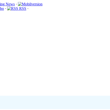
·
bo
·
RSS
·