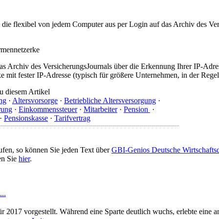
t, die flexibel von jedem Computer aus per Login auf das Archiv des 
irmennetzerke
as Archiv des VersicherungsJournals über die Erkennung Ihrer IP-Adres
 mit fester IP-Adresse (typisch für größere Unternehmen, in der Regel
u diesem Artikel
ng
·
Altersvorsorge
·
Betriebliche Altersversorgung
·
rung
·
Einkommenssteuer
·
Mitarbeiter
·
Pension
·
·
Pensionskasse
·
Tarifvertrag
ufen, so können Sie jeden Text über
GBI-Genios Deutsche Wirtschaft
en Sie
hier
.
..
ür 2017 vorgestellt. Während eine Sparte deutlich wuchs, erlebte eine