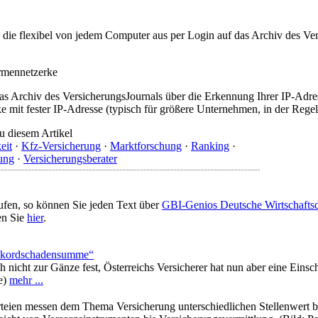
t, die flexibel von jedem Computer aus per Login auf das Archiv des 
irmennetzerke
as Archiv des VersicherungsJournals über die Erkennung Ihrer IP-Adres
 mit fester IP-Adresse (typisch für größere Unternehmen, in der Regel
u diesem Artikel
eit
·
Kfz-Versicherung
·
Marktforschung
·
Ranking
·
ung
·
Versicherungsberater
ufen, so können Sie jeden Text über
GBI-Genios Deutsche Wirtschaft
en Sie
hier
.
Rekordschadensumme“
nicht zur Gänze fest, Österreichs Versicherer hat nun aber eine Eins
de)
mehr ...
eien messen dem Thema Versicherung unterschiedlichen Stellenwert be