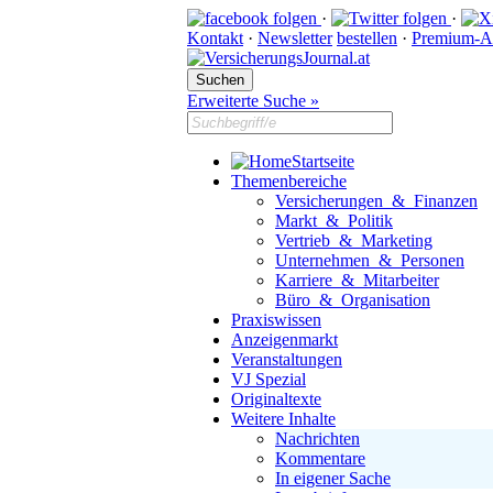
·
·
Kontakt
·
Newsletter
bestellen
·
Premium-A
Erweiterte Suche »
Startseite
Themenbereiche
Versicherungen & Finanzen
Markt & Politik
Vertrieb & Marketing
Unternehmen & Personen
Karriere & Mitarbeiter
Büro & Organisation
Praxiswissen
Anzeigenmarkt
Veranstaltungen
VJ Spezial
Originaltexte
Weitere Inhalte
Nachrichten
Kommentare
In eigener Sache