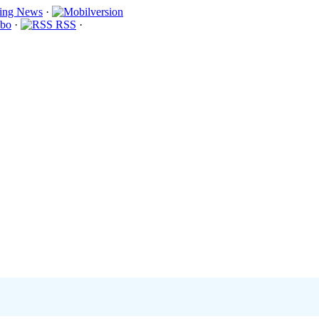
·
bo
·
RSS
·