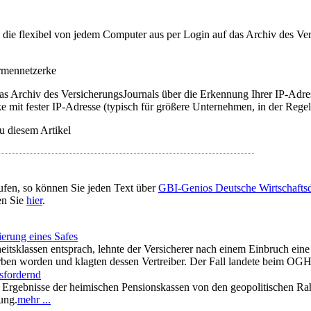
t, die flexibel von jedem Computer aus per Login auf das Archiv des 
irmennetzerke
as Archiv des VersicherungsJournals über die Erkennung Ihrer IP-Adres
 mit fester IP-Adresse (typisch für größere Unternehmen, in der Regel
u diesem Artikel
ufen, so können Sie jeden Text über
GBI-Genios Deutsche Wirtschaft
en Sie
hier
.
ierung eines Safes
rheitsklassen entsprach, lehnte der Versicherer nach einem Einbruch ei
ben worden und klagten dessen Vertreiber. Der Fall landete beim OGH
sfordernd
e Ergebnisse der heimischen Pensionskassen von den geopolitischen Ra
ung.
mehr ...