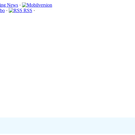
·
bo
·
RSS
·