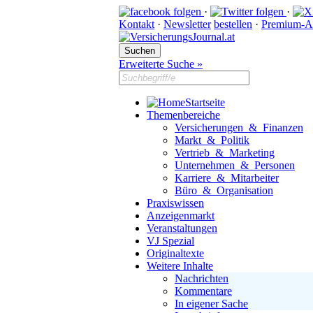
·
·
Kontakt
·
Newsletter
bestellen
·
Premium-A
Erweiterte Suche »
Startseite
Themenbereiche
Versicherungen & Finanzen
Markt & Politik
Vertrieb & Marketing
Unternehmen & Personen
Karriere & Mitarbeiter
Büro & Organisation
Praxiswissen
Anzeigenmarkt
Veranstaltungen
VJ Spezial
Originaltexte
Weitere Inhalte
Nachrichten
Kommentare
In eigener Sache