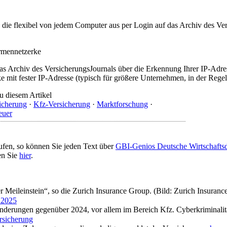
t, die flexibel von jedem Computer aus per Login auf das Archiv des 
irmennetzerke
as Archiv des VersicherungsJournals über die Erkennung Ihrer IP-Adres
 mit fester IP-Adresse (typisch für größere Unternehmen, in der Regel
u diesem Artikel
sicherung
·
Kfz-Versicherung
·
Marktforschung
·
euer
ufen, so können Sie jeden Text über
GBI-Genios Deutsche Wirtschaft
en Sie
hier
.
er Meileinstein“, so die Zurich Insurance Group. (Bild: Zurich Insuran
 2025
ränderungen gegenüber 2024, vor allem im Bereich Kfz. Cyberkriminalitä
ersicherung