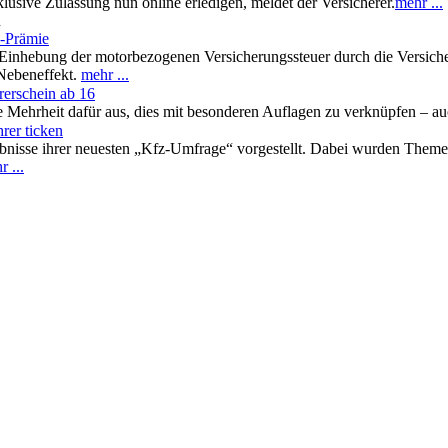
sive Zulassung nun online erledigen, meldet der Versicherer.
mehr ...
n
z-Prämie
e Einhebung der motorbezogenen Versicherungssteuer durch die Versiche
 Nebeneffekt.
mehr ...
rerschein ab 16
ße Mehrheit dafür aus, dies mit besonderen Auflagen zu verknüpfen – a
rer ticken
ebnisse ihrer neuesten „Kfz-Umfrage“ vorgestellt. Dabei wurden Theme
 ...