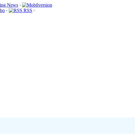
·
bo
·
RSS
·