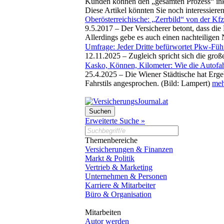
Kunden können den „gesamten Prozess“ inklu
Diese Artikel könnten Sie noch interessiere
Oberösterreichische: „Zerrbild“ von der Kf
9.5.2017 –
Der Versicherer betont, dass di
Allerdings gebe es auch einen nachteiligen
Umfrage: Jeder Dritte befürwortet Pkw-Füh
12.11.2025 –
Zugleich spricht sich die gro
Kasko, Können, Kilometer: Wie die Autofah
25.4.2025 –
Die Wiener Städtische hat Erg
Fahrstils angesprochen. (Bild: Lampert)
mehr
Erweiterte Suche »
Themenbereiche
Versicherungen & Finanzen
Markt & Politik
Vertrieb & Marketing
Unternehmen & Personen
Karriere & Mitarbeiter
Büro & Organisation
Mitarbeiten
Autor werden