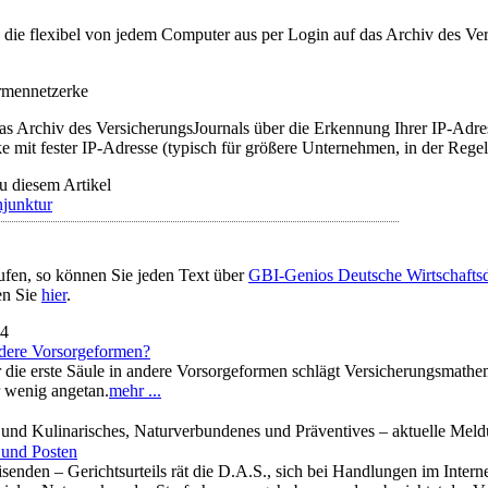
t, die flexibel von jedem Computer aus per Login auf das Archiv des 
irmennetzerke
as Archiv des VersicherungsJournals über die Erkennung Ihrer IP-Adres
 mit fester IP-Adresse (typisch für größere Unternehmen, in der Regel
u diesem Artikel
junktur
ufen, so können Sie jeden Text über
GBI-Genios Deutsche Wirtschaft
en Sie
hier
.
14
ndere Vorsorgeformen?
 die erste Säule in andere Vorsorgeformen schlägt Versicherungsmathem
r wenig angetan.
mehr ...
 und Kulinarisches, Naturverbundenes und Präventives – aktuelle Meld
 und Posten
enden – Gerichtsurteils rät die D.A.S., sich bei Handlungen im Inte