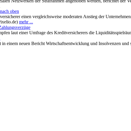
alen Netzwerken der Strafrahmen angehoben werden, berichtet der Ver
n
 nach oben
tversicherer einen vergleichsweise moderaten Anstieg der Unternehmen
Pixelio.de)
mehr ...
Zahlungsverzüge
fen laut einer Umfrage des Kreditversicherers die Liquiditätsspielräu
h
rt in einem neuen Bericht Wirtschaftsentwicklung und Insolvenzen und st