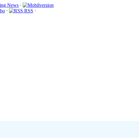
·
bo
·
RSS
·