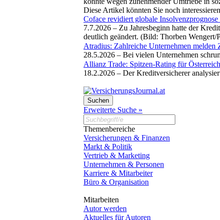
könnte wegen zunehmender Umtriebe in sozi
Diese Artikel könnten Sie noch interessiere
Coface revidiert globale Insolvenzprognose
7.7.2026 –
Zu Jahresbeginn hatte der Kredi
deutlich geändert. (Bild: Thorben Wengert/
Atradius: Zahlreiche Unternehmen melden 
28.5.2026 –
Bei vielen Unternehmen schrump
Allianz Trade: Spitzen-Rating für Österreic
18.2.2026 –
Der Kreditversicherer analysie
Erweiterte Suche »
Themenbereiche
Versicherungen & Finanzen
Markt & Politik
Vertrieb & Marketing
Unternehmen & Personen
Karriere & Mitarbeiter
Büro & Organisation
Mitarbeiten
Autor werden
Aktuelles für Autoren