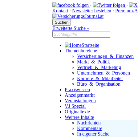
·
·
Kontakt
·
Newsletter
bestellen
·
Premium-A
Erweiterte Suche »
Startseite
Themenbereiche
Versicherungen & Finanzen
Markt & Politik
Vertrieb & Marketing
Unternehmen & Personen
Karriere & Mitarbeiter
Büro & Organisation
Praxiswissen
Anzeigenmarkt
Veranstaltungen
VJ Spezial
Originaltexte
Weitere Inhalte
Nachrichten
Kommentare
In eigener Sache