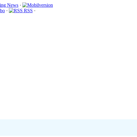
·
bo
·
RSS
·