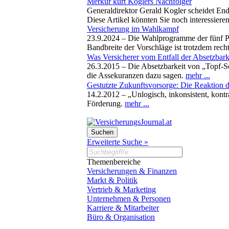
Merkur kürt Koglers Nachfolger
Generaldirektor Gerald Kogler scheidet Ende
Diese Artikel könnten Sie noch interessiere
Versicherung im Wahlkampf
23.9.2024 –
Die Wahlprogramme der fünf Pa
Bandbreite der Vorschläge ist trotzdem rech
Was Versicherer vom Entfall der Absetzbarke
26.3.2015 –
Die Absetzbarkeit von „Topf-S
die Assekuranzen dazu sagen.
mehr ...
Gestutzte Zukunftsvorsorge: Die Reaktion d
14.2.2012 –
„Unlogisch, inkonsistent, kont
Förderung.
mehr ...
Erweiterte Suche »
Themenbereiche
Versicherungen & Finanzen
Markt & Politik
Vertrieb & Marketing
Unternehmen & Personen
Karriere & Mitarbeiter
Büro & Organisation