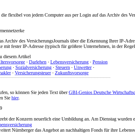
t, die flexibel von jedem Computer aus per Login auf das Archiv des 
irmennetzerke
as Archiv des VersicherungsJournals über die Erkennung Ihrer IP-Adres
 mit fester IP-Adresse (typisch für größere Unternehmen, in der Regel
u diesem Artikel
ltersvorsorge
·
Darlehen
·
Lebensversicherung
·
Pension
herung
·
Sozialversicherung
·
Steuern
·
Unwetter
·
makler
·
Versicherungsteuer
·
Zukunftsvorsorge
ufen, so können Sie jeden Text über
GBI-Genios Deutsche Wirtschaft
en Sie
hier
.
19
 strebt der Konzern neuerlich eine Umbildung an. Am Dienstag wurden e
bensversicherung
itert Nürnberger das Angebot an nachhaltigen Fonds für ihre Lebensv