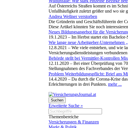
Wildunfälle: Wie stark einzelne Bezirke betr
Auf Österreichs Straßen kommt es im Schnitt
Unfallhäufigkeit zuletzt größer und wo si
Andrea Wellner verstorben
Die Gründerin und Geschäftsführerin der C
Diese Artikel könnten Sie noch interessiere
Neues Bildungsangebot für die Versicherun
19.1.2023 –
Im Herbst startet ein Bachelor
Wie lange neue Arbeitgeber-Unternehmen „
12.8.2021 –
Wie viele entstehen, und wie l
Versicherungsdienstleistungen verbundenen
Behörde stellt bei Vermittler-Kontrollen Mis
12.11.2020 –
Bei einer Überprüfung von 70 
Stellungnahmen des Fachverbandes der Ver
Problem Weiterbildungspflicht: Brief ans M
14.4.2020 –
Da durch die Corona-Krise das 
Erleichterungen in drei Punkten.
mehr ...
Erweiterte Suche »
Themenbereiche
Versicherungen & Finanzen
Markt & Politik