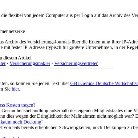
t, die flexibel von jedem Computer aus per Login auf das Archiv des 
irmennetzerke
as Archiv des VersicherungsJournals über die Erkennung Ihrer IP-Adres
 mit fester IP-Adresse (typisch für größere Unternehmen, in der Regel
u diesem Artikel
ter
·
Versicherungsmakler
·
Versicherungsvertreter
ufen, so können Sie jeden Text über
GBI-Genios Deutsche Wirtschaft
en Sie
hier
.
ss Kosten tragen?
ten Gesundheitsbehandlung außerhalb des eigenen Mitgliedstaates eine
wenn dies wegen der Dringlichkeit der Maßnahmen nicht möglich war? D
 „kaum noch Deckung“
et von teils bereits erheblichen Schwierigkeiten, noch Deckungen zu b