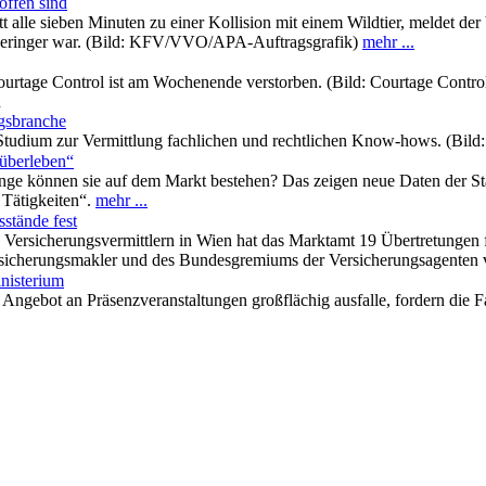
offen sind
 alle sieben Minuten zu einer Kollision mit einem Wildtier, meldet de
e geringer war. (Bild: KFV/VVO/APA-Auftragsgrafik)
mehr ...
ourtage Control ist am Wochenende verstorben. (Bild: Courtage Contro
n
gsbranche
-Studium zur Vermittlung fachlichen und rechtlichen Know-hows. (Bild
überleben“
ange können sie auf dem Markt bestehen? Das zeigen neue Daten der Stat
 Tätigkeiten“.
mehr ...
sstände fest
Versicherungsvermittlern in Wien hat das Marktamt 19 Übertretungen f
sicherungsmakler und des Bundesgremiums der Versicherungsagenten 
inisterium
Angebot an Präsenzveranstaltungen großflächig ausfalle, fordern die 