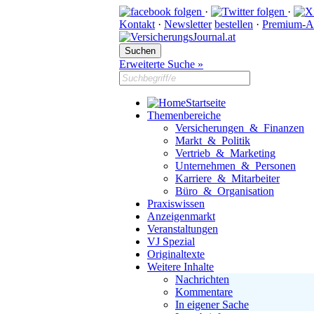
·
·
Kontakt
·
Newsletter
bestellen
·
Premium-A
Erweiterte Suche »
Startseite
Themenbereiche
Versicherungen & Finanzen
Markt & Politik
Vertrieb & Marketing
Unternehmen & Personen
Karriere & Mitarbeiter
Büro & Organisation
Praxiswissen
Anzeigenmarkt
Veranstaltungen
VJ Spezial
Originaltexte
Weitere Inhalte
Nachrichten
Kommentare
In eigener Sache