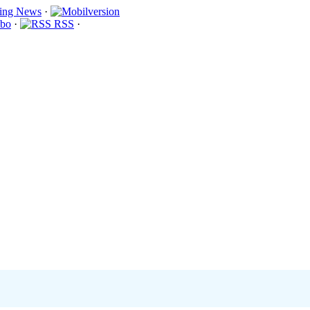
·
bo
·
RSS
·