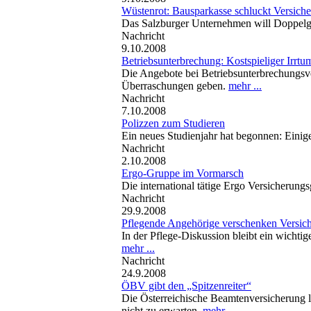
Wüstenrot: Bausparkasse schluckt Versich
Das Salzburger Unternehmen will Doppelglei
Nachricht
9.10.2008
Betriebsunterbrechung: Kostspieliger Irrtu
Die Angebote bei Betriebsunterbrechungsve
Überraschungen geben.
mehr ...
Nachricht
7.10.2008
Polizzen zum Studieren
Ein neues Studienjahr hat begonnen: Einige
Nachricht
2.10.2008
Ergo-Gruppe im Vormarsch
Die international tätige Ergo Versicherung
Nachricht
29.9.2008
Pflegende Angehörige verschenken Versich
In der Pflege-Diskussion bleibt ein wichti
mehr ...
Nachricht
24.9.2008
ÖBV gibt den „Spitzenreiter“
Die Österreichische Beamtenversicherung l
nicht zu erwarten.
mehr ...