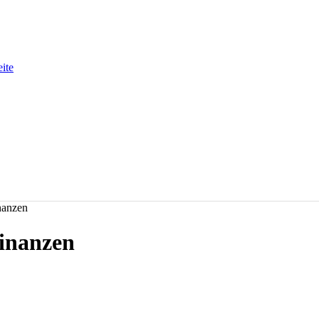
eite
nanzen
inanzen