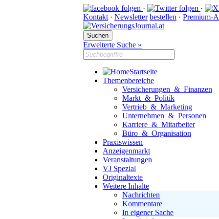
·
·
Kontakt
·
Newsletter
bestellen
·
Premium-A
Erweiterte Suche »
Startseite
Themenbereiche
Versicherungen & Finanzen
Markt & Politik
Vertrieb & Marketing
Unternehmen & Personen
Karriere & Mitarbeiter
Büro & Organisation
Praxiswissen
Anzeigenmarkt
Veranstaltungen
VJ Spezial
Originaltexte
Weitere Inhalte
Nachrichten
Kommentare
In eigener Sache