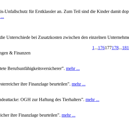
tis-Unfallschutz für Erstklassler an. Zum Teil sind die Kinder damit do
...
 die Unterschiede bei Zusatzkosten zwischen den einzelnen Unternehme
1
...
176
177
178
...
181
ungen & Finanzen
ete Berufsunfähigkeitsversicherer”.
mehr ...
terreicher ihre Finanzlage beurteilen”.
mehr ...
deattacke: OGH zur Haftung des Tierhalters”.
mehr ...
icher ihre Finanzlage beurteilen”.
mehr ...