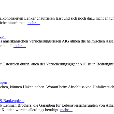
lkoholisierten Lenker chauffieren lässt und sich noch dazu nicht angu
riche hinnehmen.
mehr ...
nzen
es amerikanischen Versicherungsriesen AIG atmen die heimischen Asse
henken!"
mehr ...
f Österreich durch, auch der Versicherungsgigant AIG ist in Bedrängnis.
ungen
ssehen, können Haken haben. Worauf beim Abschluss von Unfallversich
S-Bankenpleite
k Lehman Brothers, die Garantien für Lebensversicherungen von Allian
 Kunden werden allerdings beruhigt.
mehr ...