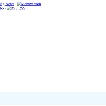
·
bo
·
RSS
·