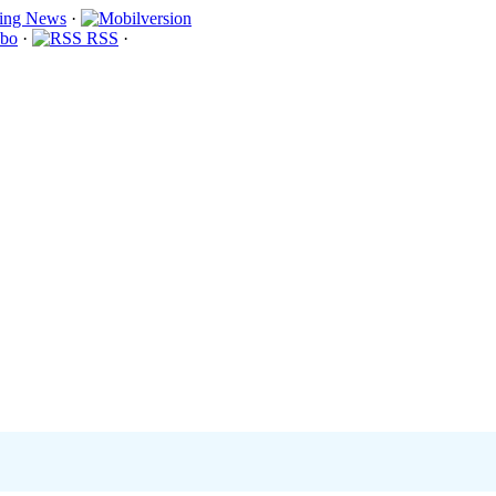
·
bo
·
RSS
·