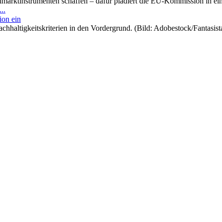
arktinstrumenten schaffen – dafür plädiert die EU-Kommission in ein
..
ion ein
achhaltigkeitskriterien in den Vordergrund. (Bild: Adobestock/Fantasis