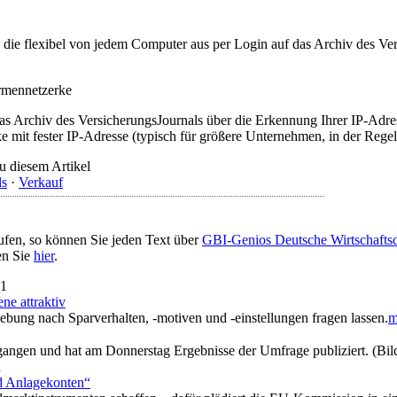
t, die flexibel von jedem Computer aus per Login auf das Archiv des 
irmennetzerke
as Archiv des VersicherungsJournals über die Erkennung Ihrer IP-Adres
 mit fester IP-Adresse (typisch für größere Unternehmen, in der Regel
u diesem Artikel
ds
·
Verkauf
ufen, so können Sie jeden Text über
GBI-Genios Deutsche Wirtschaft
en Sie
hier
.
21
ne attraktiv
ebung nach Sparverhalten, -motiven und -einstellungen fragen lassen.
m
gangen und hat am Donnerstag Ergebnisse der Umfrage publiziert. (Bil
n
nd Anlagekonten“