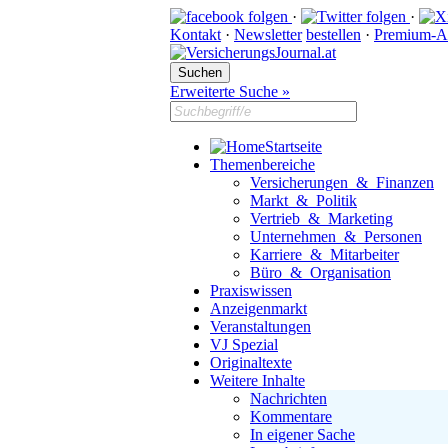
·
·
Kontakt
·
Newsletter
bestellen
·
Premium-A
Erweiterte Suche »
Startseite
Themenbereiche
Versicherungen & Finanzen
Markt & Politik
Vertrieb & Marketing
Unternehmen & Personen
Karriere & Mitarbeiter
Büro & Organisation
Praxiswissen
Anzeigenmarkt
Veranstaltungen
VJ Spezial
Originaltexte
Weitere Inhalte
Nachrichten
Kommentare
In eigener Sache