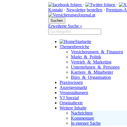
·
·
Kontakt
·
Newsletter
bestellen
·
Premium-A
Erweiterte Suche »
Startseite
Themenbereiche
Versicherungen & Finanzen
Markt & Politik
Vertrieb & Marketing
Unternehmen & Personen
Karriere & Mitarbeiter
Büro & Organisation
Praxiswissen
Anzeigenmarkt
Veranstaltungen
VJ Spezial
Originaltexte
Weitere Inhalte
Nachrichten
Kommentare
In eigener Sache