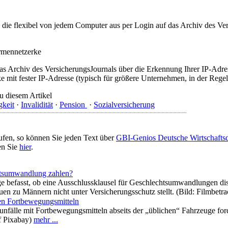
t, die flexibel von jedem Computer aus per Login auf das Archiv des 
irmennetzerke
as Archiv des VersicherungsJournals über die Erkennung Ihrer IP-Adres
 mit fester IP-Adresse (typisch für größere Unternehmen, in der Regel
u diesem Artikel
gkeit
·
Invalidität
·
Pension
·
Sozialversicherung
ufen, so können Sie jeden Text über
GBI-Genios Deutsche Wirtschaft
en Sie
hier
.
tsumwandlung zahlen?
ge befasst, ob eine Ausschlussklausel für Geschlechtsumwandlungen d
en zu Männern nicht unter Versicherungsschutz stellt. (Bild: Filmbetr
en Fortbewegungsmitteln
fälle mit Fortbewegungsmitteln abseits der „üblichen“ Fahrzeuge forde
uf Pixabay)
mehr ...