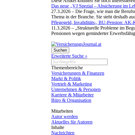
Diese Artikel könnten Sie noch interessiere
Das neue „VJ Spezial – Absicherung im Leb
27.3.2026 –
Die Frage, wie man die Berufsu
Thema in der Branche. Sie steht deshalb a
Pflegegeld, Invaliditäts-, BU-Pension: AK-
11.3.2026 –
„Strukturelle Probleme im Begu
Pensionen wegen geminderter Erwerbsfähig
Erweiterte Suche »
Themenbereiche
Versicherungen & Finanzen
Markt & Politik
Vertrieb & Marketing
Unternehmen & Personen
Karriere & Mitarbeiter
Büro & Organisation
Mitarbeiten
Autor werden
Aktuelles für Autoren
Inhalte
Nachrichten