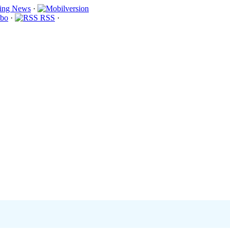
·
bo
·
RSS
·