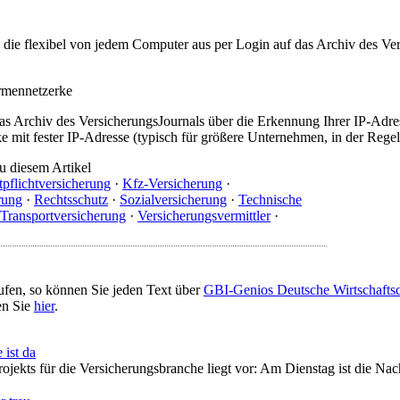
t, die flexibel von jedem Computer aus per Login auf das Archiv des 
irmennetzerke
as Archiv des VersicherungsJournals über die Erkennung Ihrer IP-Adres
 mit fester IP-Adresse (typisch für größere Unternehmen, in der Regel
u diesem Artikel
tpflichtversicherung
·
Kfz-Versicherung
·
rung
·
Rechtsschutz
·
Sozialversicherung
·
Technische
Transportversicherung
·
Versicherungsvermittler
·
ufen, so können Sie jeden Text über
GBI-Genios Deutsche Wirtschaft
en Sie
hier
.
 ist da
ojekts für die Versicherungsbranche liegt vor: Am Dienstag ist die Na