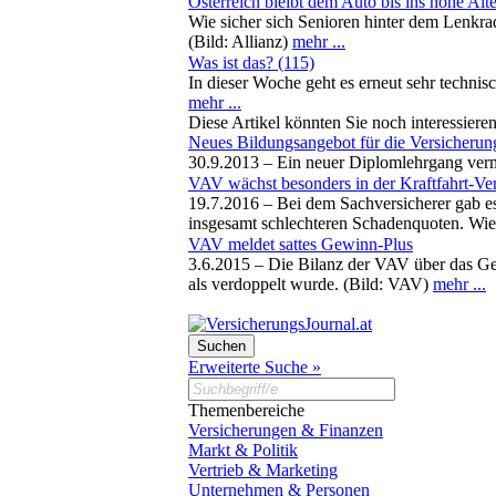
Österreich bleibt dem Auto bis ins hohe Alte
Wie sicher sich Senioren hinter dem Lenkra
(Bild: Allianz)
mehr ...
Was ist das? (115)
In dieser Woche geht es erneut sehr techni
mehr ...
Diese Artikel könnten Sie noch interessiere
Neues Bildungsangebot für die Versicherun
30.9.2013 –
Ein neuer Diplomlehrgang vermi
VAV wächst besonders in der Kraftfahrt-Ve
19.7.2016 –
Bei dem Sachversicherer gab e
insgesamt schlechteren Schadenquoten. Wie
VAV meldet sattes Gewinn-Plus
3.6.2015 –
Die Bilanz der VAV über das Ges
als verdoppelt wurde. (Bild: VAV)
mehr ...
Erweiterte Suche »
Themenbereiche
Versicherungen & Finanzen
Markt & Politik
Vertrieb & Marketing
Unternehmen & Personen