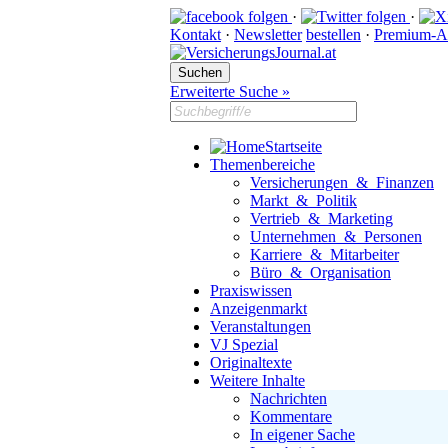
·
·
Kontakt
·
Newsletter
bestellen
·
Premium-A
Erweiterte Suche »
Startseite
Themenbereiche
Versicherungen & Finanzen
Markt & Politik
Vertrieb & Marketing
Unternehmen & Personen
Karriere & Mitarbeiter
Büro & Organisation
Praxiswissen
Anzeigenmarkt
Veranstaltungen
VJ Spezial
Originaltexte
Weitere Inhalte
Nachrichten
Kommentare
In eigener Sache