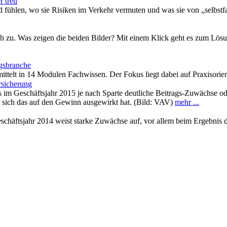
r treu
d fühlen, wo sie Risiken im Verkehr vermuten und was sie von „selbst
sch zu. Was zeigen die beiden Bilder? Mit einem Klick geht es zum Lös
n
gsbranche
ttelt in 14 Modulen Fachwissen. Der Fokus liegt dabei auf Praxisorie
rsicherung
s im Geschäftsjahr 2015 je nach Sparte deutliche Beitrags-Zuwächse o
 sich das auf den Gewinn ausgewirkt hat. (Bild: VAV)
mehr ...
chäftsjahr 2014 weist starke Zuwächse auf, vor allem beim Ergebnis 