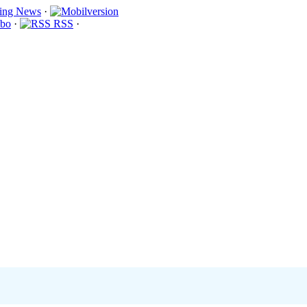
·
bo
·
RSS
·