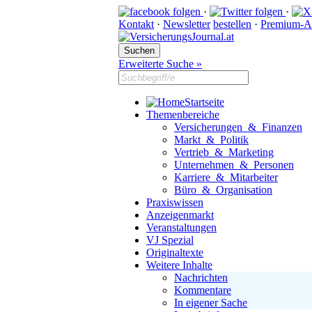
·
·
Kontakt
·
Newsletter
bestellen
·
Premium-A
Erweiterte Suche »
Startseite
Themenbereiche
Versicherungen & Finanzen
Markt & Politik
Vertrieb & Marketing
Unternehmen & Personen
Karriere & Mitarbeiter
Büro & Organisation
Praxiswissen
Anzeigenmarkt
Veranstaltungen
VJ Spezial
Originaltexte
Weitere Inhalte
Nachrichten
Kommentare
In eigener Sache