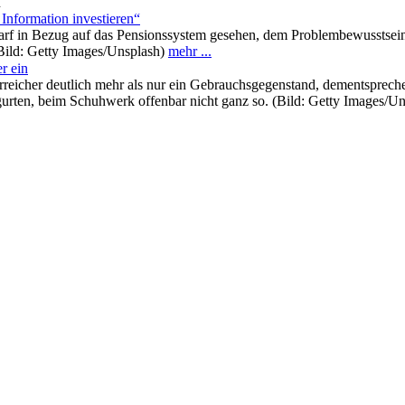
n
nformation investieren“
rf in Bezug auf das Pensionssystem gesehen, dem Problembewusstsein s
(Bild: Getty Images/Unsplash)
mehr ...
er ein
terreicher deutlich mehr als nur ein Gebrauchsgegenstand, dementsprech
gurten, beim Schuhwerk offenbar nicht ganz so. (Bild: Getty Images/U