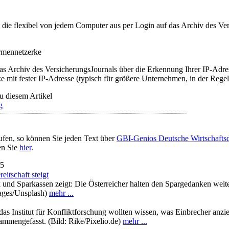
t, die flexibel von jedem Computer aus per Login auf das Archiv des 
irmennetzerke
as Archiv des VersicherungsJournals über die Erkennung Ihrer IP-Adres
 mit fester IP-Adresse (typisch für größere Unternehmen, in der Regel
u diesem Artikel
g
ufen, so können Sie jeden Text über
GBI-Genios Deutsche Wirtschaft
en Sie
hier
.
25
eitschaft steigt
und Sparkassen zeigt: Die Österreicher halten den Spargedanken weiter
mages/Unsplash)
mehr ...
as Institut für Konfliktforschung wollten wissen, was Einbrecher anzie
sammengefasst. (Bild: Rike/Pixelio.de)
mehr ...