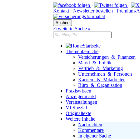
·
·
Kontakt
·
Newsletter
bestellen
·
Premium-A
Erweiterte Suche »
Startseite
Themenbereiche
Versicherungen & Finanzen
Markt & Politik
Vertrieb & Marketing
Unternehmen & Personen
Karriere & Mitarbeiter
Büro & Organisation
Praxiswissen
Anzeigenmarkt
Veranstaltungen
VJ Spezial
Originaltexte
Weitere Inhalte
Nachrichten
Kommentare
In eigener Sache