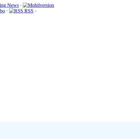
·
bo
·
RSS
·