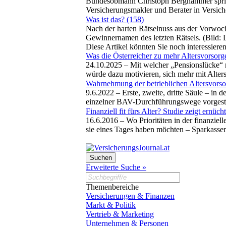
Bundesobmann Christoph Berghammer spricht
Versicherungsmakler und Berater in Versich
Was ist das? (158)
Nach der harten Rätselnuss aus der Vorwoche
Gewinnernamen des letzten Rätsels. (Bild: 
Diese Artikel könnten Sie noch interessiere
Was die Österreicher zu mehr Altersvorsor
24.10.2025 –
Mit welcher „Pensionslücke“ 
würde dazu motivieren, sich mehr mit Alter
Wahrnehmung der betrieblichen Altersvorso
9.6.2022 –
Erste, zweite, dritte Säule – i
einzelner BAV-Durchführungswege vorgeste
Finanziell fit fürs Alter? Studie zeigt ernü
16.6.2016 –
Wo Prioritäten in der finanzie
sie eines Tages haben möchten – Sparkasse
Erweiterte Suche »
Themenbereiche
Versicherungen & Finanzen
Markt & Politik
Vertrieb & Marketing
Unternehmen & Personen