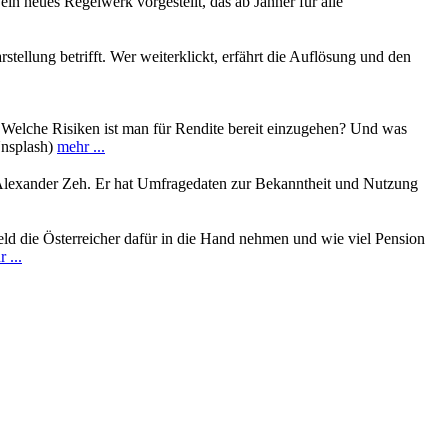
 neues Regelwerk vorgestellt, das ab Jänner für alle
ellung betrifft. Wer weiterklickt, erfährt die Auflösung und den
 Welche Risiken ist man für Rendite bereit einzugehen? Und was
Unsplash)
mehr ...
er Alexander Zeh. Er hat Umfragedaten zur Bekanntheit und Nutzung
Geld die Österreicher dafür in die Hand nehmen und wie viel Pension
 ...