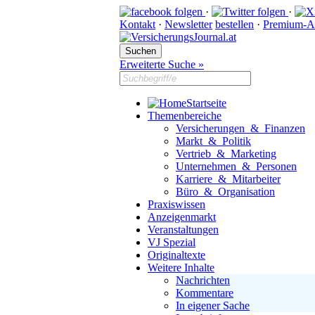
·
·
Kontakt
·
Newsletter
bestellen
·
Premium-A
Erweiterte Suche »
Startseite
Themenbereiche
Versicherungen & Finanzen
Markt & Politik
Vertrieb & Marketing
Unternehmen & Personen
Karriere & Mitarbeiter
Büro & Organisation
Praxiswissen
Anzeigenmarkt
Veranstaltungen
VJ Spezial
Originaltexte
Weitere Inhalte
Nachrichten
Kommentare
In eigener Sache