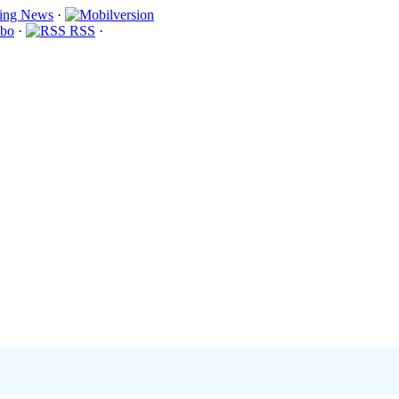
·
bo
·
RSS
·