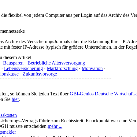
t, die flexibel von jedem Computer aus per Login auf das Archiv des 
irmennetzerke
as Archiv des VersicherungsJournals über die Erkennung Ihrer IP-Adres
 mit fester IP-Adresse (typisch für größere Unternehmen, in der Regel
u diesem Artikel
·
Bausparen
·
Betriebliche Altersversorgung
·
·
Lebensversicherung
·
Marktforschung
·
Motivation
·
ionskasse
·
Zukunftsvorsorge
ufen, so können Sie jeden Text über
GBI-Genios Deutsche Wirtschaft
en Sie
hier
.
sskosten
sicherungs-Vertrags führte zum Rechtsstreit. Knackpunkt war eine Ve
r OGH musste entscheiden.
mehr ...
gsmakler