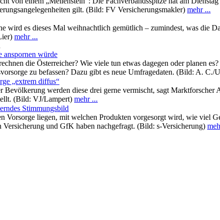
 von einem „Meilenstein“: Die Fachverbandsspitze hat am Dienstag ein
erungsangelegenheiten gilt. (Bild: FV Versicherungsmakler)
mehr ...
 wird es dieses Mal weihnachtlich gemütlich – zumindest, was die Darst
Lier)
mehr ...
n
ge anspornen würde
rechnen die Österreicher? Wie viele tun etwas dagegen oder planen es?
svorsorge zu befassen? Dazu gibt es neue Umfragedaten. (Bild: A. C./
rge „extrem diffus“
n der Bevölkerung werden diese drei gerne vermischt, sagt Marktforsch
llt. (Bild: VJ/Lampert)
mehr ...
chterndes Stimmungsbild
llen Vorsorge liegen, mit welchen Produkten vorgesorgt wird, wie viel 
n Versicherung und GfK haben nachgefragt. (Bild: s-Versicherung)
mehr