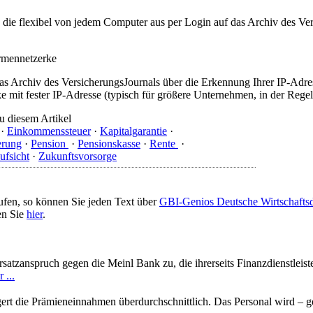
t, die flexibel von jedem Computer aus per Login auf das Archiv des 
irmennetzerke
as Archiv des VersicherungsJournals über die Erkennung Ihrer IP-Adres
 mit fester IP-Adresse (typisch für größere Unternehmen, in der Regel
u diesem Artikel
·
Einkommenssteuer
·
Kapitalgarantie
·
erung
·
Pension
·
Pensionskasse
·
Rente
·
ufsicht
·
Zukunftsvorsorge
ufen, so können Sie jeden Text über
GBI-Genios Deutsche Wirtschaft
en Sie
hier
.
atzanspruch gegen die Meinl Bank zu, die ihrerseits Finanzdienstleist
 ...
rt die Prämieneinnahmen überdurchschnittlich. Das Personal wird – g