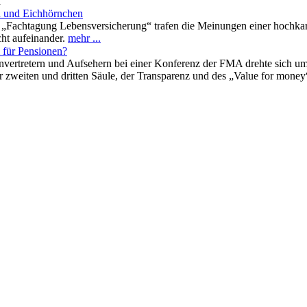
n
n und Eichhörnchen
n „Fachtagung Lebensversicherung“ trafen die Meinungen einer hochkar
ht aufeinander.
mehr ...
l für Pensionen?
vertretern und Aufsehern bei einer Konferenz der FMA drehte sich um d
r zweiten und dritten Säule, der Transparenz und des „Value for money