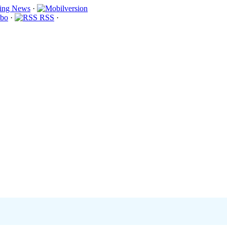
·
bo
·
RSS
·