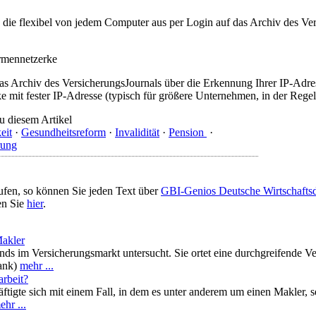
t, die flexibel von jedem Computer aus per Login auf das Archiv des 
irmennetzerke
as Archiv des VersicherungsJournals über die Erkennung Ihrer IP-Adres
 mit fester IP-Adresse (typisch für größere Unternehmen, in der Regel
u diesem Artikel
eit
·
Gesundheitsreform
·
Invalidität
·
Pension
·
rung
ufen, so können Sie jeden Text über
GBI-Genios Deutsche Wirtschaft
en Sie
hier
.
Makler
nds im Versicherungsmarkt untersucht. Sie ortet eine durchgreifende 
Tank)
mehr ...
rbeit?
igte sich mit einem Fall, in dem es unter anderem um einen Makler, se
ehr ...