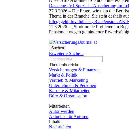
Diese Artikel könnten Sie noch interessiere
Das neue „VJ Spezial – Absicherung im Leb
27.3.2026 –
Die Frage, wie man die Berufsu
Thema in der Branche. Sie steht deshalb a
Pflegegeld, Invaliditäts-, BU-Pension: AK-
11.3.2026 –
„Strukturelle Probleme im Begu
Pensionen wegen geminderter Erwerbsfähig
Erweiterte Suche »
Themenbereiche
Versicherungen & Finanzen
Markt & Politik
Vertrieb & Marketing
Unternehmen & Personen
Karriere & Mitarbeiter
Büro & Organisation
Mitarbeiten
Autor werden
Aktuelles für Autoren
Inhalte
Nachrichten