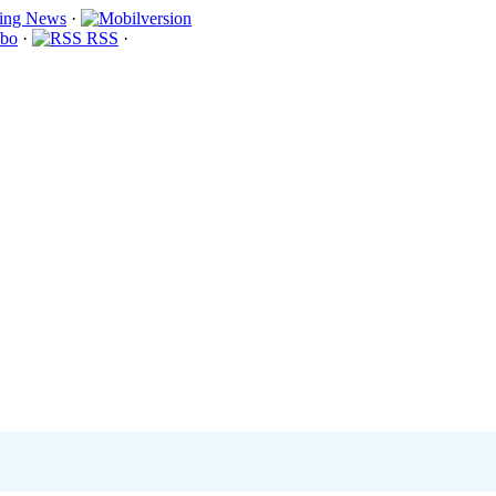
·
bo
·
RSS
·