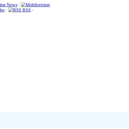
·
bo
·
RSS
·