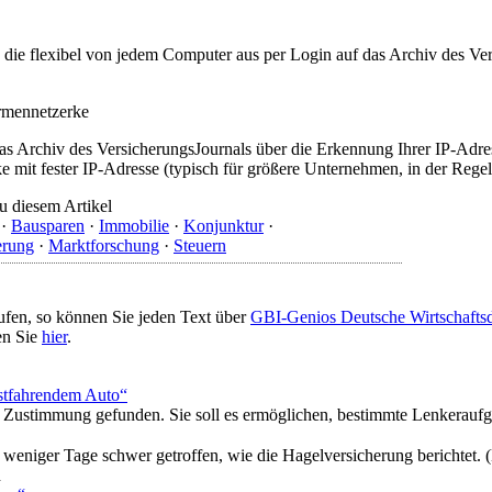
t, die flexibel von jedem Computer aus per Login auf das Archiv des 
irmennetzerke
as Archiv des VersicherungsJournals über die Erkennung Ihrer IP-Adres
 mit fester IP-Adresse (typisch für größere Unternehmen, in der Regel
u diesem Artikel
·
Bausparen
·
Immobilie
·
Konjunktur
·
erung
·
Marktforschung
·
Steuern
ufen, so können Sie jeden Text über
GBI-Genios Deutsche Wirtschaft
en Sie
hier
.
lbstfahrendem Auto“
te Zustimmung gefunden. Sie soll es ermöglichen, bestimmte Lenkerauf
 weniger Tage schwer getroffen, wie die Hagelversicherung berichtet. 
n