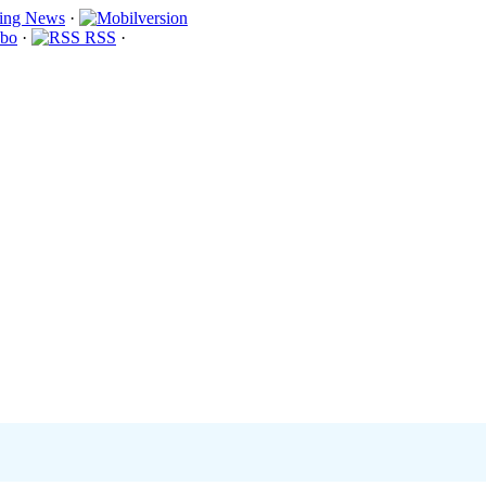
·
bo
·
RSS
·