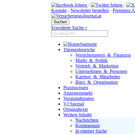
·
·
Kontakt
·
Newsletter
bestellen
·
Premium-A
Erweiterte Suche »
Startseite
Themenbereiche
Versicherungen & Finanzen
Markt & Politik
Vertrieb & Marketing
Unternehmen & Personen
Karriere & Mitarbeiter
Büro & Organisation
Praxiswissen
Anzeigenmarkt
Veranstaltungen
VJ Spezial
Originaltexte
Weitere Inhalte
Nachrichten
Kommentare
In eigener Sache