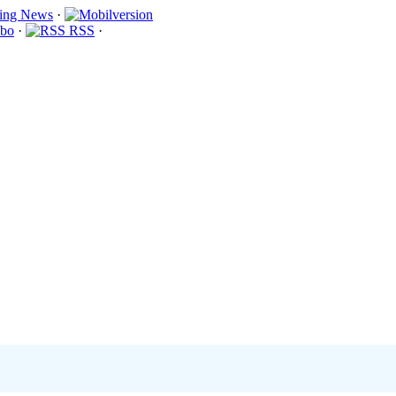
·
bo
·
RSS
·