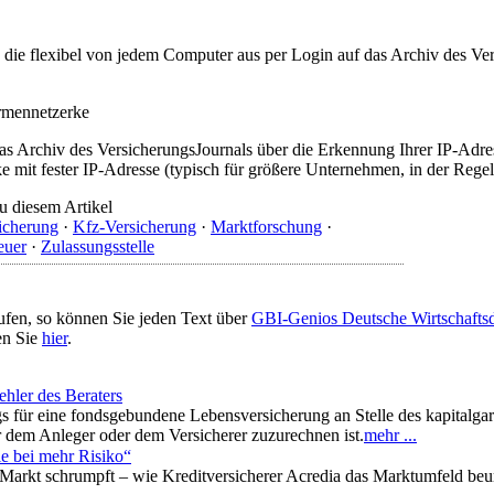
t, die flexibel von jedem Computer aus per Login auf das Archiv des 
irmennetzerke
as Archiv des VersicherungsJournals über die Erkennung Ihrer IP-Adres
 mit fester IP-Adresse (typisch für größere Unternehmen, in der Regel
u diesem Artikel
sicherung
·
Kfz-Versicherung
·
Marktforschung
·
euer
·
Zulassungsstelle
ufen, so können Sie jeden Text über
GBI-Genios Deutsche Wirtschaft
en Sie
hier
.
hler des Beraters
s für eine fondsgebundene Lebensversicherung an Stelle des kapitalgara
r dem Anleger oder dem Versicherer zuzurechnen ist.
mehr ...
e bei mehr Risiko“
 Markt schrumpft – wie Kreditversicherer Acredia das Marktumfeld beurte