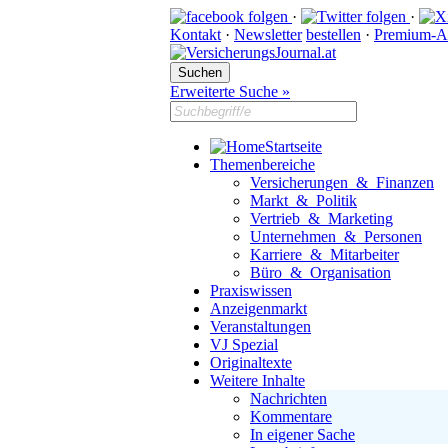
·
·
Kontakt
·
Newsletter
bestellen
·
Premium-A
Erweiterte Suche »
Startseite
Themenbereiche
Versicherungen & Finanzen
Markt & Politik
Vertrieb & Marketing
Unternehmen & Personen
Karriere & Mitarbeiter
Büro & Organisation
Praxiswissen
Anzeigenmarkt
Veranstaltungen
VJ Spezial
Originaltexte
Weitere Inhalte
Nachrichten
Kommentare
In eigener Sache