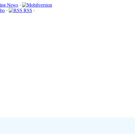
·
bo
·
RSS
·