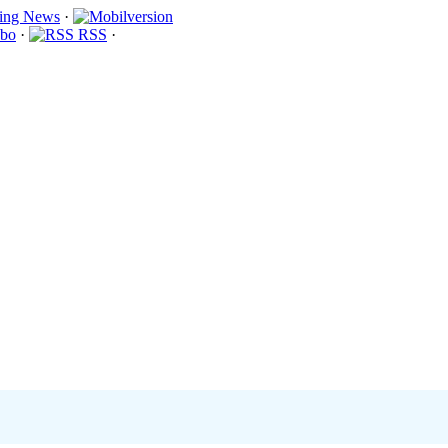
·
bo
·
RSS
·