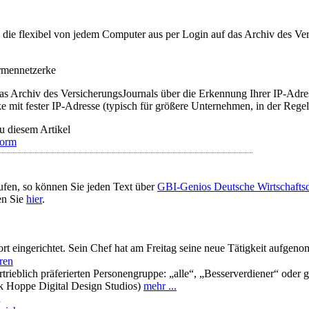
t, die flexibel von jedem Computer aus per Login auf das Archiv des 
irmennetzerke
as Archiv des VersicherungsJournals über die Erkennung Ihrer IP-Adres
 mit fester IP-Adresse (typisch für größere Unternehmen, in der Regel
u diesem Artikel
form
ufen, so können Sie jeden Text über
GBI-Genios Deutsche Wirtschaft
en Sie
hier
.
ort eingerichtet. Sein Chef hat am Freitag seine neue Tätigkeit aufgen
eren
rtrieblich präferierten Personengruppe: „alle“, „Besserverdiener“ oder 
irk Hoppe Digital Design Studios)
mehr ...
n