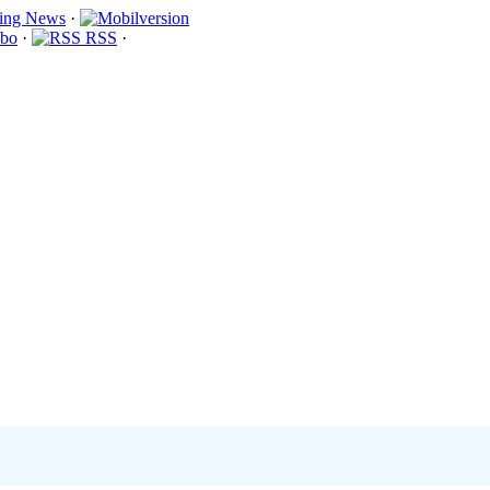
·
bo
·
RSS
·