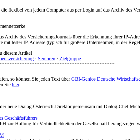
t, die flexibel von jedem Computer aus per Login auf das Archiv des 
irmennetzerke
as Archiv des VersicherungsJournals über die Erkennung Ihrer IP-Adres
 mit fester IP-Adresse (typisch für größere Unternehmen, in der Regel
u diesem Artikel
bensversicherung
·
Senioren
·
Zielgruppe
ufen, so können Sie jeden Text über
GBI-Genios Deutsche Wirtschaft
en Sie
hier
.
t der neue Dialog-Österreich-Direktor gemeinsam mit Dialog-Chef Micha
s Geschäftsführers
mbH zur Haftung für Verbindlichkeiten der Gesellschaft herangezogen 
VM