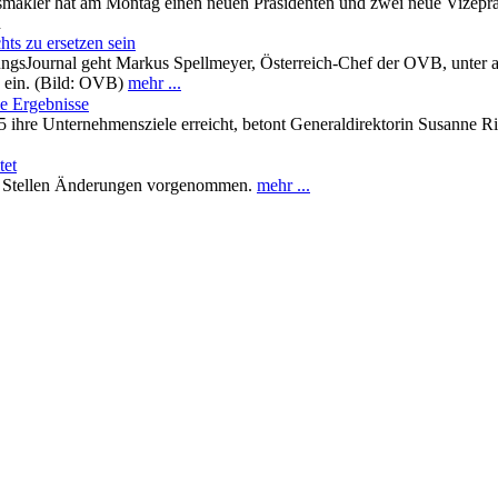
smakler hat am Montag einen neuen Präsidenten und zwei neue Vizeprä
n
ts zu ersetzen sein
ngsJournal geht Markus Spellmeyer, Österreich-Chef der OVB, unter a
g ein. (Bild: OVB)
mehr ...
ie Ergebnisse
ihre Unternehmensziele erreicht, betont Generaldirektorin Susanne Ri
tet
en Stellen Änderungen vorgenommen.
mehr ...