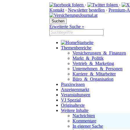
·
·
Kontakt
·
Newsletter
bestellen
·
Premium-A
Erweiterte Suche »
Startseite
Themenbereiche
Versicherungen & Finanzen
Markt & Politik
Vertrieb & Marketing
Unternehmen & Personen
Karriere & Mitarbeiter
Büro & Organisation
Praxiswissen
Anzeigenmarkt
Veranstaltungen
VJ Spezial
Originaltexte
Weitere Inhalte
Nachrichten
Kommentare
In eigener Sache