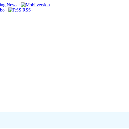
·
bo
·
RSS
·