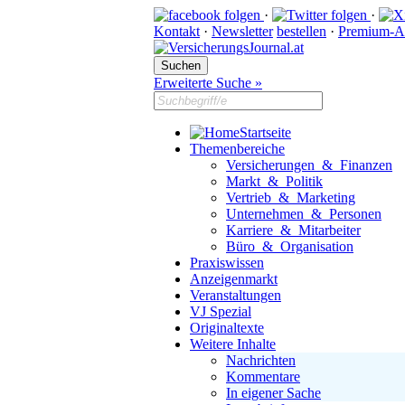
·
·
Kontakt
·
Newsletter
bestellen
·
Premium-A
Erweiterte Suche »
Startseite
Themenbereiche
Versicherungen & Finanzen
Markt & Politik
Vertrieb & Marketing
Unternehmen & Personen
Karriere & Mitarbeiter
Büro & Organisation
Praxiswissen
Anzeigenmarkt
Veranstaltungen
VJ Spezial
Originaltexte
Weitere Inhalte
Nachrichten
Kommentare
In eigener Sache