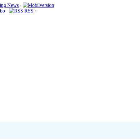
·
bo
·
RSS
·