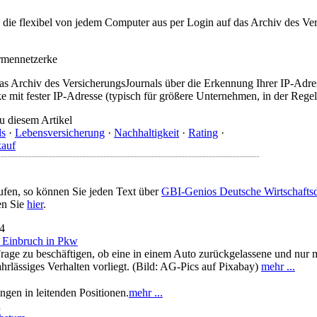
t, die flexibel von jedem Computer aus per Login auf das Archiv des 
irmennetzerke
as Archiv des VersicherungsJournals über die Erkennung Ihrer IP-Adres
 mit fester IP-Adresse (typisch für größere Unternehmen, in der Regel
u diesem Artikel
ds
·
Lebensversicherung
·
Nachhaltigkeit
·
Rating
·
kauf
ufen, so können Sie jeden Text über
GBI-Genios Deutsche Wirtschaft
en Sie
hier
.
24
h Einbruch in Pkw
Frage zu beschäftigen, ob eine in einem Auto zurückgelassene und nur 
hrlässiges Verhalten vorliegt. (Bild: AG-Pics auf Pixabay)
mehr ...
ngen in leitenden Positionen.
mehr ...
n