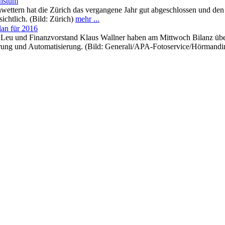
chstum
ettern hat die Zürich das vergangene Jahr gut abgeschlossen und den
ichtlich. (Bild: Zürich)
mehr ...
lan für 2016
Leu und Finanzvorstand Klaus Wallner haben am Mittwoch Bilanz über da
sierung und Automatisierung. (Bild: Generali/APA-Fotoservice/Hörmand