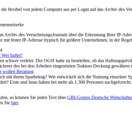
t, die flexibel von jedem Computer aus per Login auf das Archiv des 
irmennetzerke
as Archiv des VersicherungsJournals über die Erkennung Ihrer IP-Adres
 mit fester IP-Adresse (typisch für größere Unternehmen, in der Regel
24
: Wer haftet?
iten schwer verletzt. Der OGH hatte zu beurteilen, ob das Haftungspriv
sicherer des bei den Arbeiten eingesetzten Traktors Deckung gewähren 
hr wollen Beratung
ch mit ihrem Sparbetrag? Wie entwickelt sich die Nutzung einzelner Sp
ändert? Erste und Imas haben bei mehr als 1.300 Personen nachgeforscht
ufen, so können Sie jeden Text über
GBI-Genios Deutsche Wirtschaft
en Sie
hier
.