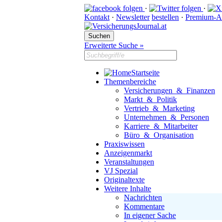
·
·
Kontakt
·
Newsletter
bestellen
·
Premium-A
Erweiterte Suche »
Startseite
Themenbereiche
Versicherungen & Finanzen
Markt & Politik
Vertrieb & Marketing
Unternehmen & Personen
Karriere & Mitarbeiter
Büro & Organisation
Praxiswissen
Anzeigenmarkt
Veranstaltungen
VJ Spezial
Originaltexte
Weitere Inhalte
Nachrichten
Kommentare
In eigener Sache