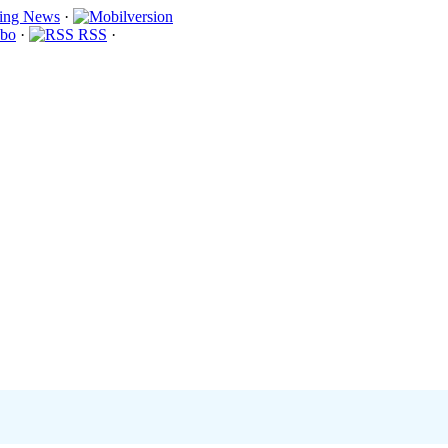
·
bo
·
RSS
·