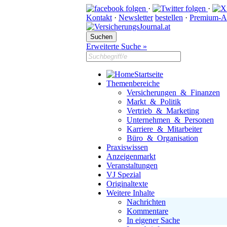
·
·
Kontakt
·
Newsletter
bestellen
·
Premium-A
Erweiterte Suche »
Startseite
Themenbereiche
Versicherungen & Finanzen
Markt & Politik
Vertrieb & Marketing
Unternehmen & Personen
Karriere & Mitarbeiter
Büro & Organisation
Praxiswissen
Anzeigenmarkt
Veranstaltungen
VJ Spezial
Originaltexte
Weitere Inhalte
Nachrichten
Kommentare
In eigener Sache