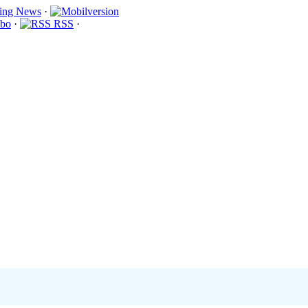
·
bo
·
RSS
·