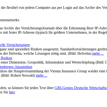
t, die flexibel von jedem Computer aus per Login auf das Archiv des 
irmennetzerke
as Archiv des VersicherungsJournals über die Erkennung Ihrer IP-Adres
 mit fester IP-Adresse (typisch für größere Unternehmen, in der Regel
ielle Versicherungen
gane sind speziellen Risiken ausgesetzt. Standardversicherungen greife
s der Helvetia, welche Lösungen nötig sind. (Bild: Helvetia)
mehr ...
 Risiken
ls einer Dimension. Geopolitik, Infrastruktur und Wertschöpfung (Bild
nberger-Akquisition
chloss die Hauptversammlung der Vienna Insurance Group wieder eine h
 (Bild: Robert Newald)
mehr ...
ufen, so können Sie jeden Text über
GBI-Genios Deutsche Wirtschaft
en Sie
hier
.