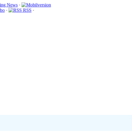
·
bo
·
RSS
·