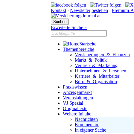
·
·
Kontakt
·
Newsletter
bestellen
·
Premium-A
Erweiterte Suche »
Startseite
Themenbereiche
Versicherungen & Finanzen
Markt & Politik
Vertrieb & Marketing
Unternehmen & Personen
Karriere & Mitarbeiter
Büro & Organisation
Praxiswissen
Anzeigenmarkt
Veranstaltungen
VJ Spezial
Originaltexte
Weitere Inhalte
Nachrichten
Kommentare
In eigener Sache