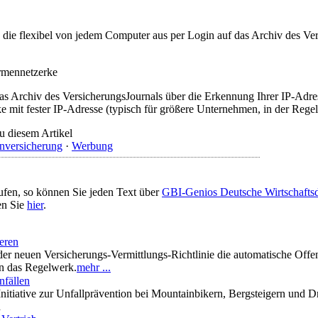
t, die flexibel von jedem Computer aus per Login auf das Archiv des 
irmennetzerke
as Archiv des VersicherungsJournals über die Erkennung Ihrer IP-Adres
 mit fester IP-Adresse (typisch für größere Unternehmen, in der Regel
u diesem Artikel
nversicherung
·
Werbung
ufen, so können Sie jeden Text über
GBI-Genios Deutsche Wirtschaft
en Sie
hier
.
ieren
 der neuen Versicherungs-Vermittlungs-Richtlinie die automatische Offen
in das Regelwerk.
mehr ...
nfällen
Initiative zur Unfallprävention bei Mountainbikern, Bergsteigern und D
n