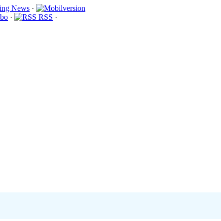
·
bo
·
RSS
·