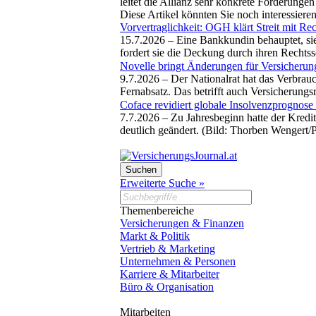
leitet die Allianz sehr konkrete Forderungen
Diese Artikel könnten Sie noch interessiere
Vorvertraglichkeit: OGH klärt Streit mit Re
15.7.2026 –
Eine Bankkundin behauptet, si
fordert sie die Deckung durch ihren Rechtss
Novelle bringt Änderungen für Versicherun
9.7.2026 –
Der Nationalrat hat das Verbrau
Fernabsatz. Das betrifft auch Versicherungs
Coface revidiert globale Insolvenzprognose
7.7.2026 –
Zu Jahresbeginn hatte der Kredi
deutlich geändert. (Bild: Thorben Wengert/
Erweiterte Suche »
Themenbereiche
Versicherungen & Finanzen
Markt & Politik
Vertrieb & Marketing
Unternehmen & Personen
Karriere & Mitarbeiter
Büro & Organisation
Mitarbeiten