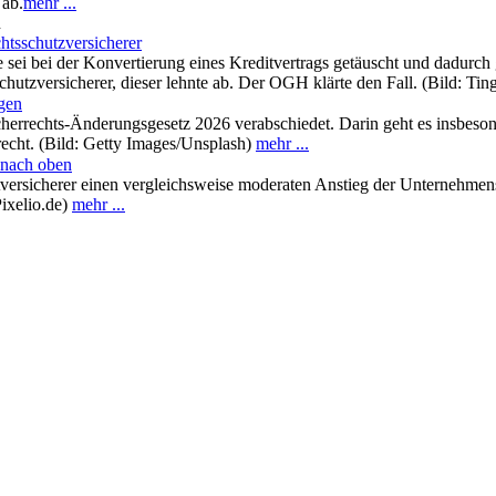
 ab.
mehr ...
n
chtsschutzversicherer
e sei bei der Konvertierung eines Kreditvertrags getäuscht und dadur
chutzversicherer, dieser lehnte ab. Der OGH klärte den Fall. (Bild: T
gen
cherrechts-Änderungsgesetz 2026 verabschiedet. Darin geht es insbeson
recht. (Bild: Getty Images/Unsplash)
mehr ...
 nach oben
tversicherer einen vergleichsweise moderaten Anstieg der Unternehmen
Pixelio.de)
mehr ...