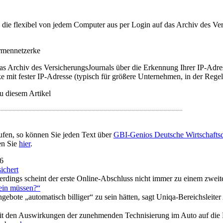
t, die flexibel von jedem Computer aus per Login auf das Archiv des 
irmennetzerke
as Archiv des VersicherungsJournals über die Erkennung Ihrer IP-Adres
 mit fester IP-Adresse (typisch für größere Unternehmen, in der Regel
u diesem Artikel
ufen, so können Sie jeden Text über
GBI-Genios Deutsche Wirtschaft
en Sie
hier
.
16
sichert
lerdings scheint der erste Online-Abschluss nicht immer zu einem zwei
sein müssen?“
gebote „automatisch billiger“ zu sein hätten, sagt Uniqa-Bereichsleiter
it den Auswirkungen der zunehmenden Technisierung im Auto auf die F