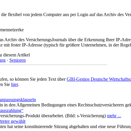
t, die flexibel von jedem Computer aus per Login auf das Archiv des 
irmennetzerke
as Archiv des VersicherungsJournals über die Erkennung Ihrer IP-Adres
 mit fester IP-Adresse (typisch für größere Unternehmen, in der Regel
u diesem Artikel
ung
·
Senioren
ufen, so können Sie jeden Text über
GBI-Genios Deutsche Wirtschaft
en Sie
hier
.
anpassungsklauseln
 in den Allgemeinen Bedingungen eines Rechtsschutzversicherers gekla
rtauszahlung“
ersicherungs-Produkt überarbeitet. (Bild: s-Versicherung)
mehr ...
treter gewählt
n hat seine konstituierende Sitzung abgehalten und eine neue Führun