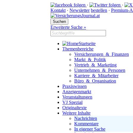
·
·
Kontakt
·
Newsletter
bestellen
·
Premium-A
Erweiterte Suche »
Startseite
Themenbereiche
Versicherungen & Finanzen
Markt & Politik
Vertrieb & Marketing
Unternehmen & Personen
Karriere & Mitarbeiter
Büro & Organisation
Praxiswissen
Anzeigenmarkt
Veranstaltungen
VJ Spezial
Originaltexte
Weitere Inhalte
Nachrichten
Kommentare
In eigener Sache