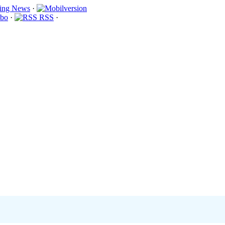
·
bo
·
RSS
·