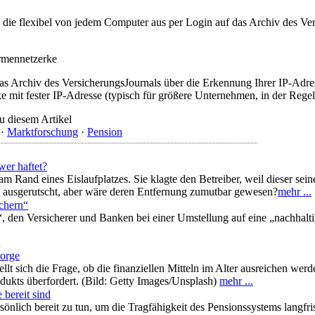
t, die flexibel von jedem Computer aus per Login auf das Archiv des 
irmennetzerke
as Archiv des VersicherungsJournals über die Erkennung Ihrer IP-Adres
 mit fester IP-Adresse (typisch für größere Unternehmen, in der Regel
u diesem Artikel
·
Marktforschung
·
Pension
wer haftet?
m Rand eines Eislaufplatzes. Sie klagte den Betreiber, weil dieser se
lle ausgerutscht, aber wäre deren Entfernung zumutbar gewesen?
mehr ...
ichern“
, den Versicherer und Banken bei einer Umstellung auf eine „nachhal
n
sorge
tellt sich die Frage, ob die finanziellen Mitteln im Alter ausreichen we
dukts überfordert. (Bild: Getty Images/Unsplash)
mehr ...
 bereit sind
sönlich bereit zu tun, um die Tragfähigkeit des Pensionssystems langfr