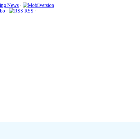
·
bo
·
RSS
·